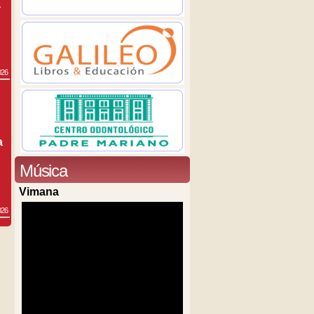
a
026
a
Música
Vimana
026