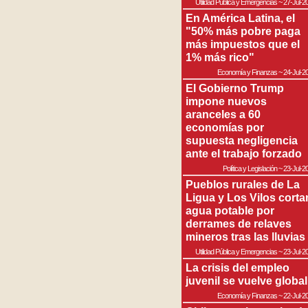
Utilidad Pública y Emergencias
~
27-Jul-2
En América Latina, el
"50% más pobre paga
más impuestos que el
1% más rico"
Economía y Finanzas
~
24-Jul-2
El Gobierno Trump
impone nuevos
aranceles a 60
economías por
supuesta negligencia
ante el trabajo forzado
Política y Legislación
~
23-Jul-2
Pueblos rurales de La
Ligua y Los Vilos corta
agua potable por
derrames de relaves
mineros tras las lluvias
Utilidad Pública y Emergencias
~
23-Jul-2
La crisis del empleo
juvenil se vuelve global
Economía y Finanzas
~
22-Jul-2