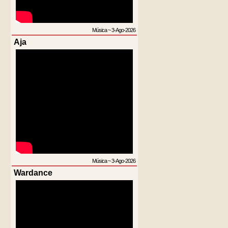
Música
~
3-Ago-2026
Aja
Música
~
3-Ago-2026
Wardance