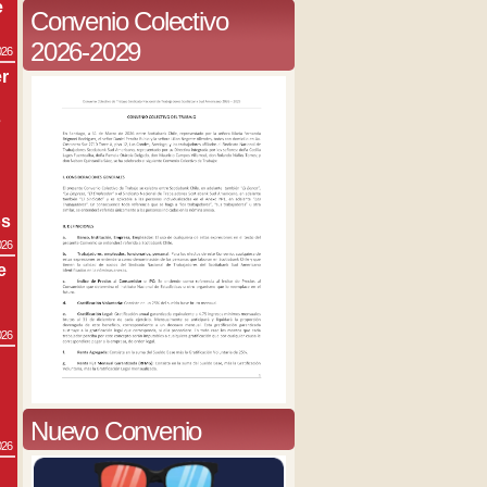
e
Convenio Colectivo
2026-2029
026
r
s
os
026
e
026
Nuevo Convenio
026