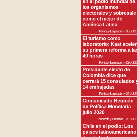
en el podio mundial de
los organismos
electorales y sobresale
como el mejor de
América Latina
Política y Legislación
~
30-Jul-2
El turismo como
laboratorio: Kast acele
su primera reforma a la
40 horas
Política y Legislación
~
29-Jul-2
Presidente electo de
Colombia dice que
cerrará 15 consulados 
14 embajadas
Política y Legislación
~
29-Jul-2
Comunicado Reunión
de Política Monetaria
julio 2026
Economía y Finanzas
~
28-Jul-2
Chile en el podio: Los
países latinoamericano