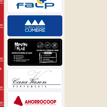
026
026
026
n
026
026