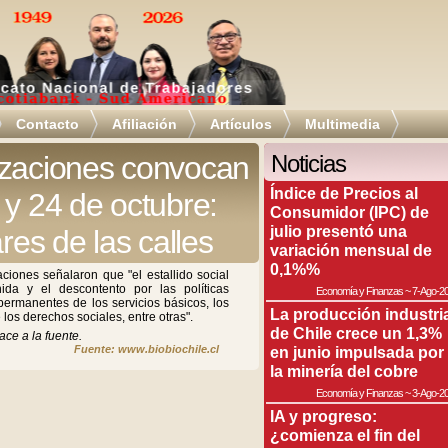
Contacto
Afiliación
Artículos
Multimedia
izaciones convocan
Noticias
Índice de Precios al
 y 24 de octubre:
Consumidor (IPC) de
julio presentó una
res de las calles
variación mensual de
0,1%%
ciones señalaron que "el estallido social
ida y el descontento por las políticas
Economía y Finanzas
~
7-Ago-2
permanentes de los servicios básicos, los
La producción industri
 los derechos sociales, entre otras".
de Chile crece un 1,3%
ace a la fuente.
Fuente: www.biobiochile.cl
en junio impulsada por
la minería del cobre
Economía y Finanzas
~
3-Ago-2
IA y progreso:
¿comienza el fin del