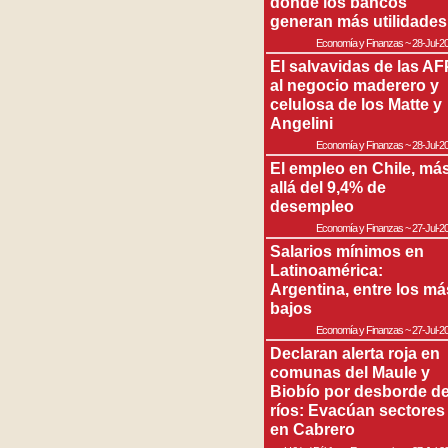
donde los bancos
generan más utilidades
Economía y Finanzas
~
28-Jul-2
El salvavidas de las AF
al negocio maderero y
celulosa de los Matte y
Angelini
Economía y Finanzas
~
28-Jul-2
El empleo en Chile, má
allá del 9,4% de
desempleo
Economía y Finanzas
~
27-Jul-2
Salarios mínimos en
Latinoamérica:
Argentina, entre los má
bajos
Economía y Finanzas
~
27-Jul-2
Declaran alerta roja en
comunas del Maule y
Biobío por desborde d
ríos: Evacúan sectores
en Cabrero