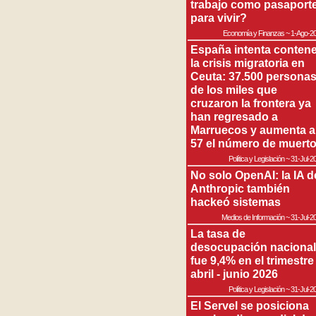
trabajo como pasaport
para vivir?
Economía y Finanzas
~
1-Ago-2
España intenta contene
la crisis migratoria en
Ceuta: 37.500 persona
de los miles que
cruzaron la frontera ya
han regresado a
Marruecos y aumenta a
57 el número de muert
Política y Legislación
~
31-Jul-2
No solo OpenAI: la IA d
Anthropic también
hackeó sistemas
Medios de Información
~
31-Jul-2
La tasa de
desocupación nacional
fue 9,4% en el trimestre
abril - junio 2026
Política y Legislación
~
31-Jul-2
El Servel se posiciona