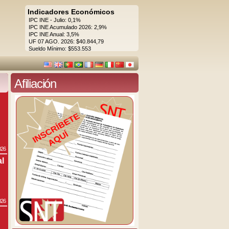
Indicadores Económicos
IPC INE - Julio: 0,1%
IPC INE Acumulado 2026: 2,9%
IPC INE Anual: 3,5%
UF 07 AGO. 2026: $40.844,79
Sueldo Mínimo: $553.553
Afiliación
026
al
026