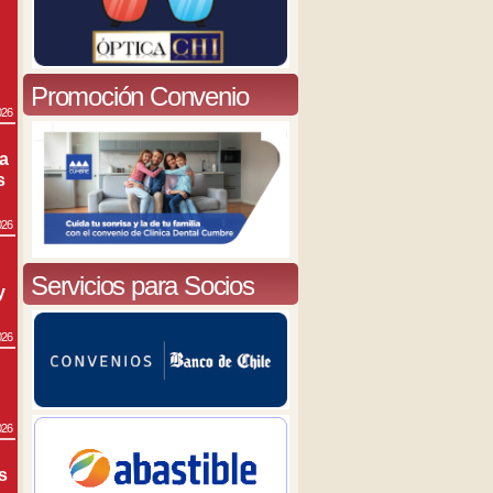
Promoción Convenio
026
ra
s
026
Servicios para Socios
y
026
026
s