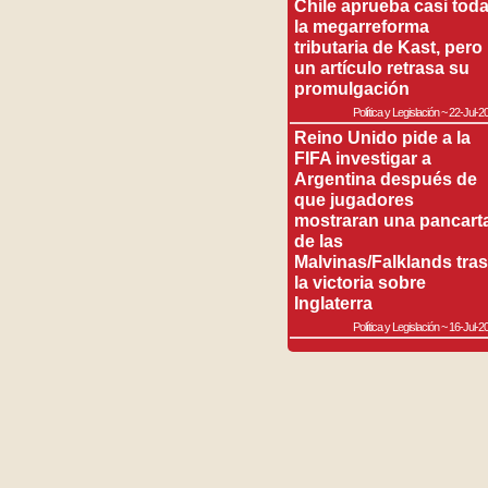
Chile aprueba casi tod
la megarreforma
tributaria de Kast, pero
un artículo retrasa su
promulgación
Política y Legislación
~
22-Jul-2
Reino Unido pide a la
FIFA investigar a
Argentina después de
que jugadores
mostraran una pancart
de las
Malvinas/Falklands tras
la victoria sobre
Inglaterra
Política y Legislación
~
16-Jul-2