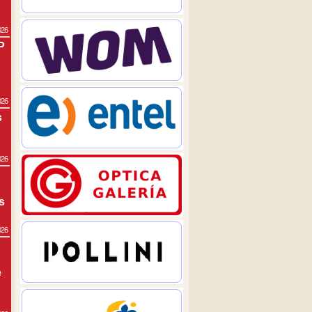
026
P
026
s
026
s
026
e