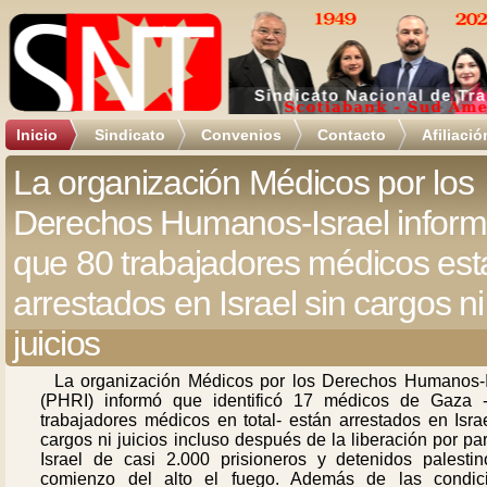
Inicio
Sindicato
Convenios
Contacto
Afiliació
La organización Médicos por los
Derechos Humanos-Israel infor
que 80 trabajadores médicos est
arrestados en Israel sin cargos ni
juicios
La organización Médicos por los Derechos Humanos-I
(PHRI) informó que identificó 17 médicos de Gaza 
trabajadores médicos en total- están arrestados en Isra
cargos ni juicios incluso después de la liberación por pa
Israel de casi 2.000 prisioneros y detenidos palestin
comienzo del alto el fuego. Además de las condic