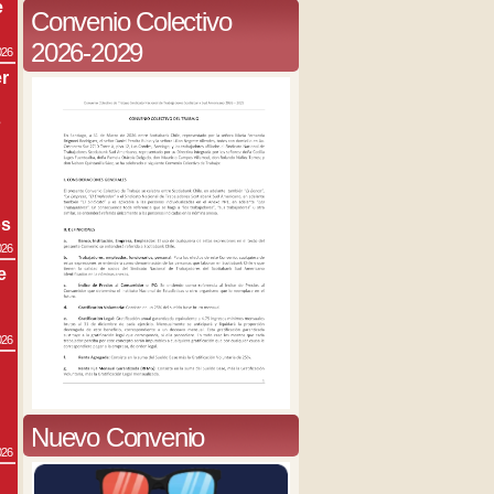
e
Convenio Colectivo
2026-2029
026
r
s
os
026
e
026
Nuevo Convenio
026