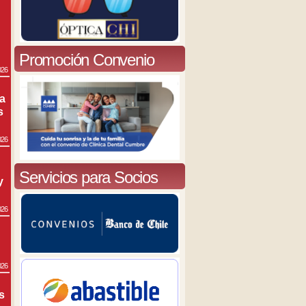
Promoción Convenio
026
ra
s
026
Servicios para Socios
y
026
026
s