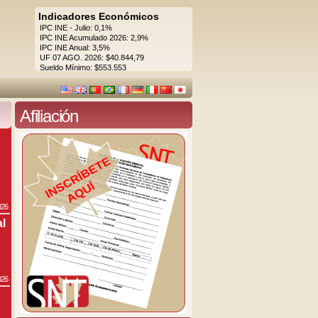
Indicadores Económicos
IPC INE - Julio: 0,1%
IPC INE Acumulado 2026: 2,9%
IPC INE Anual: 3,5%
UF 07 AGO. 2026: $40.844,79
Sueldo Mínimo: $553.553
Afiliación
026
al
026