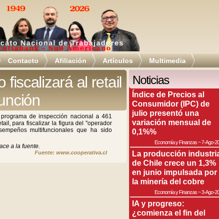
Contacto
Afiliación
Artículos
Multimedia
fiscalizará al retail
Noticias
Índice de Precios al
función
Consumidor (IPC) de
julio presentó una
n programa de inspección nacional a 461
variación mensual de
il, para fiscalizar la figura del "operador
sempeños multifuncionales que ha sido
0,1%%
Economía y Finanzas
~
7-Ago-2
ace a la fuente.
La producción industri
Fuente: www.cooperativa.cl
de Chile crece un 1,3%
en junio impulsada por
la minería del cobre
Economía y Finanzas
~
3-Ago-2
IA y progreso:
¿comienza el fin del