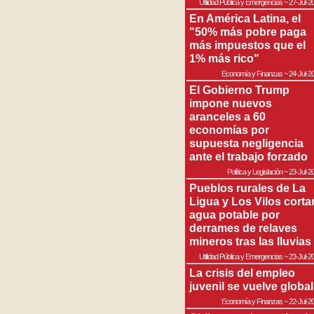
Utilidad Pública y Emergencias
~
27-Jul-2
En América Latina, el
"50% más pobre paga
más impuestos que el
1% más rico"
Economía y Finanzas
~
24-Jul-2
El Gobierno Trump
impone nuevos
aranceles a 60
economías por
supuesta negligencia
ante el trabajo forzado
Política y Legislación
~
23-Jul-2
Pueblos rurales de La
Ligua y Los Vilos corta
agua potable por
derrames de relaves
mineros tras las lluvias
Utilidad Pública y Emergencias
~
23-Jul-2
La crisis del empleo
juvenil se vuelve global
Economía y Finanzas
~
22-Jul-2