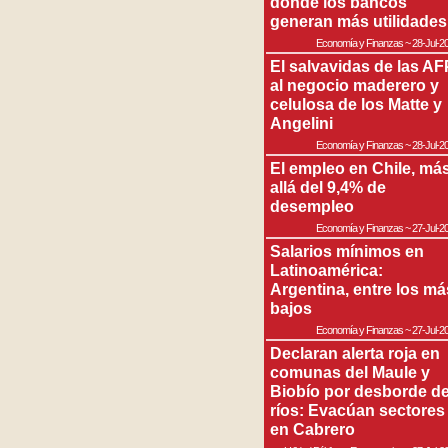
donde los bancos
generan más utilidades
Economía y Finanzas
~
28-Jul-2
El salvavidas de las AF
al negocio maderero y
celulosa de los Matte y
Angelini
Economía y Finanzas
~
28-Jul-2
El empleo en Chile, má
allá del 9,4% de
desempleo
Economía y Finanzas
~
27-Jul-2
Salarios mínimos en
Latinoamérica:
Argentina, entre los má
bajos
Economía y Finanzas
~
27-Jul-2
Declaran alerta roja en
comunas del Maule y
Biobío por desborde d
ríos: Evacúan sectores
en Cabrero