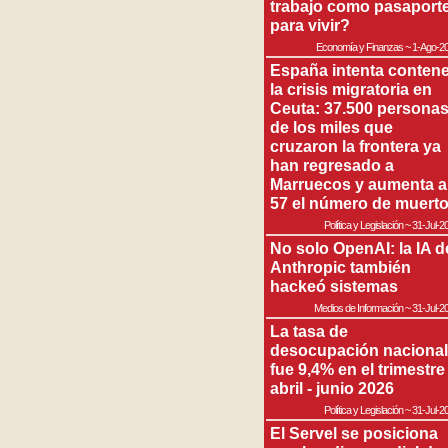
trabajo como pasaport
para vivir?
Economía y Finanzas
~
1-Ago-2
España intenta contene
la crisis migratoria en
Ceuta: 37.500 persona
de los miles que
cruzaron la frontera ya
han regresado a
Marruecos y aumenta a
57 el número de muert
Política y Legislación
~
31-Jul-2
No solo OpenAI: la IA d
Anthropic también
hackeó sistemas
Medios de Información
~
31-Jul-2
La tasa de
desocupación nacional
fue 9,4% en el trimestre
abril - junio 2026
Política y Legislación
~
31-Jul-2
El Servel se posiciona