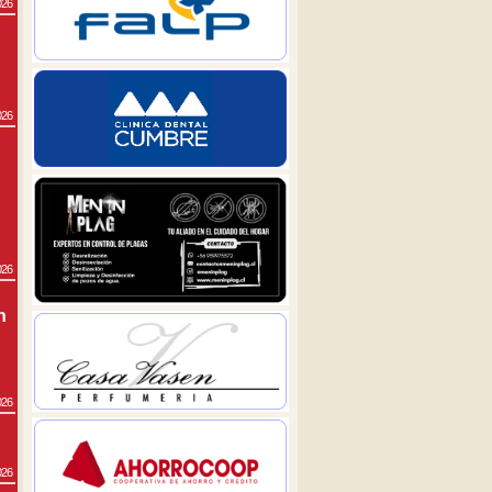
026
026
026
n
026
026