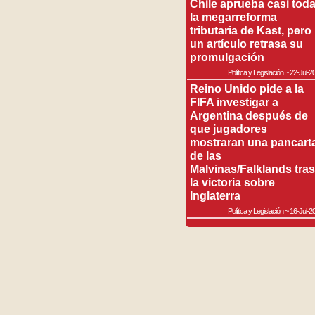
Chile aprueba casi tod
la megarreforma
tributaria de Kast, pero
un artículo retrasa su
promulgación
Política y Legislación
~
22-Jul-2
Reino Unido pide a la
FIFA investigar a
Argentina después de
que jugadores
mostraran una pancart
de las
Malvinas/Falklands tras
la victoria sobre
Inglaterra
Política y Legislación
~
16-Jul-2