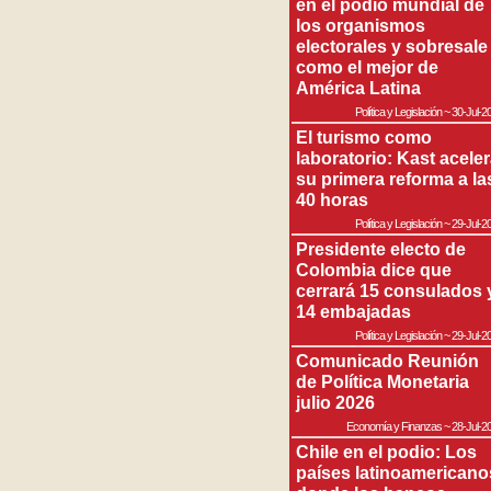
en el podio mundial de
los organismos
electorales y sobresale
como el mejor de
América Latina
Política y Legislación
~
30-Jul-2
El turismo como
laboratorio: Kast acele
su primera reforma a la
40 horas
Política y Legislación
~
29-Jul-2
Presidente electo de
Colombia dice que
cerrará 15 consulados 
14 embajadas
Política y Legislación
~
29-Jul-2
Comunicado Reunión
de Política Monetaria
julio 2026
Economía y Finanzas
~
28-Jul-2
Chile en el podio: Los
países latinoamericano