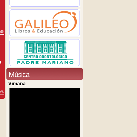
a
026
a
Música
Vimana
026