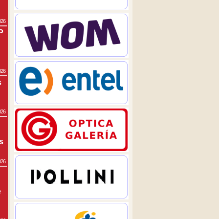
026
P
026
s
026
s
026
e