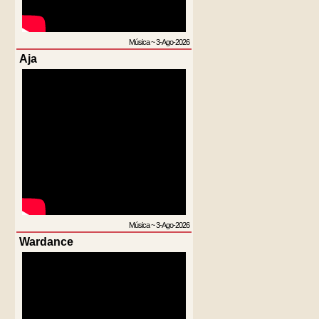
Música
~
3-Ago-2026
Aja
Música
~
3-Ago-2026
Wardance