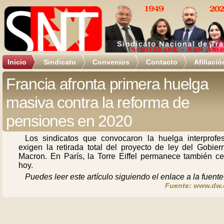
Inicio
Sindicato
Convenios
Contacto
Afiliació
Francia afronta primera huelga
masiva contra la reforma de
pensiones en 2020
Los sindicatos que convocaron la huelga interprofes
exigen la retirada total del proyecto de ley del Gobier
Macron. En París, la Torre Eiffel permanece también ce
hoy.
Puedes leer este artículo siguiendo el enlace a la fuente
Fuente: www.dw