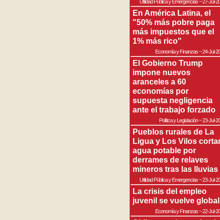
Utilidad Pública y Emergencias
~
27-Jul-2
En América Latina, el
"50% más pobre paga
más impuestos que el
1% más rico"
Economía y Finanzas
~
24-Jul-2
El Gobierno Trump
impone nuevos
aranceles a 60
economías por
supuesta negligencia
ante el trabajo forzado
Política y Legislación
~
23-Jul-2
Pueblos rurales de La
Ligua y Los Vilos corta
agua potable por
derrames de relaves
mineros tras las lluvias
Utilidad Pública y Emergencias
~
23-Jul-2
La crisis del empleo
juvenil se vuelve global
Economía y Finanzas
~
22-Jul-2