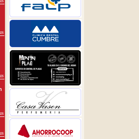
026
026
026
n
026
026