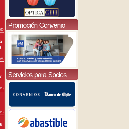
Promoción Convenio
026
ra
s
026
Servicios para Socios
y
026
026
s