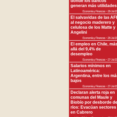
donde los bancos
generan más utilidades
Economía y Finanzas
~
28-Jul-2
El salvavidas de las AF
al negocio maderero y
celulosa de los Matte y
Angelini
Economía y Finanzas
~
28-Jul-2
El empleo en Chile, má
allá del 9,4% de
desempleo
Economía y Finanzas
~
27-Jul-2
Salarios mínimos en
Latinoamérica:
Argentina, entre los má
bajos
Economía y Finanzas
~
27-Jul-2
Declaran alerta roja en
comunas del Maule y
Biobío por desborde d
ríos: Evacúan sectores
en Cabrero