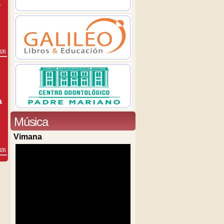
a
026
a
Música
Vimana
026