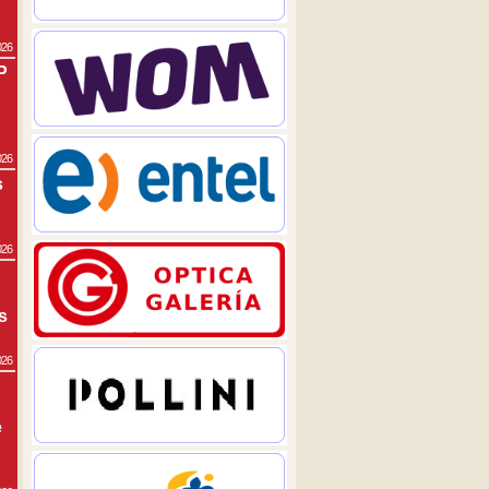
026
P
026
s
026
s
026
e