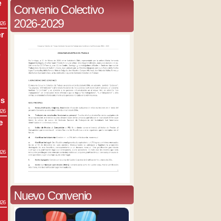
e
Convenio Colectivo
2026-2029
026
r
s
os
026
e
026
Nuevo Convenio
026