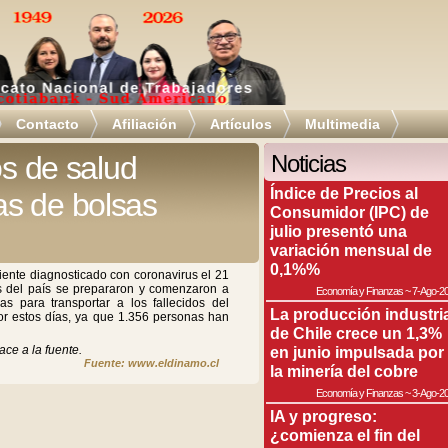
Contacto
Afiliación
Artículos
Multimedia
os de salud
Noticias
Índice de Precios al
s de bolsas
Consumidor (IPC) de
julio presentó una
variación mensual de
0,1%%
iente diagnosticado con coronavirus el 21
s del país se prepararon y comenzaron a
Economía y Finanzas
~
7-Ago-2
as para transportar a los fallecidos del
La producción industri
r estos días, ya que 1.356 personas han
de Chile crece un 1,3%
ace a la fuente.
en junio impulsada por
Fuente: www.eldinamo.cl
la minería del cobre
Economía y Finanzas
~
3-Ago-2
IA y progreso:
¿comienza el fin del