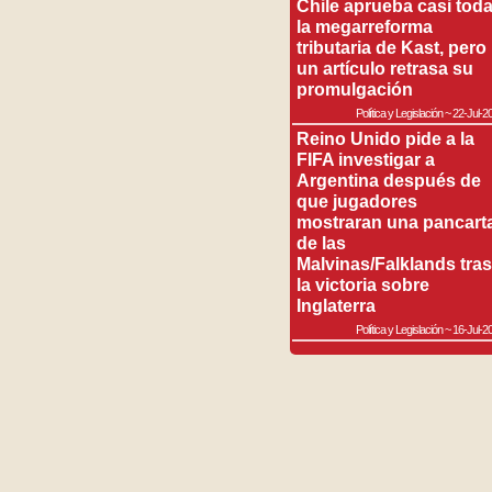
Chile aprueba casi tod
la megarreforma
tributaria de Kast, pero
un artículo retrasa su
promulgación
Política y Legislación
~
22-Jul-2
Reino Unido pide a la
FIFA investigar a
Argentina después de
que jugadores
mostraran una pancart
de las
Malvinas/Falklands tras
la victoria sobre
Inglaterra
Política y Legislación
~
16-Jul-2