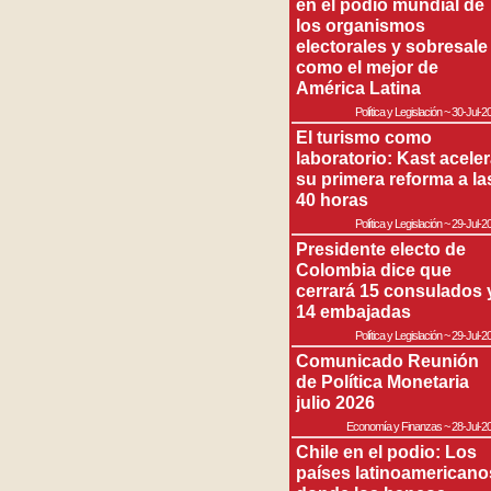
en el podio mundial de
los organismos
electorales y sobresale
como el mejor de
América Latina
Política y Legislación
~
30-Jul-2
El turismo como
laboratorio: Kast acele
su primera reforma a la
40 horas
Política y Legislación
~
29-Jul-2
Presidente electo de
Colombia dice que
cerrará 15 consulados 
14 embajadas
Política y Legislación
~
29-Jul-2
Comunicado Reunión
de Política Monetaria
julio 2026
Economía y Finanzas
~
28-Jul-2
Chile en el podio: Los
países latinoamericano