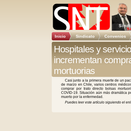
Inicio
Sindicato
Convenios
Hospitales y servici
incrementan compra
mortuorias
Casi junto a la primera muerte de un pac
de marzo en Chile, varios centros médico
comprar por trato directo bolsas mortuori
COVID-19. Situación aún más dramática po
muerto por la enfermedad.
Puedes leer este artículo siguiendo el enl