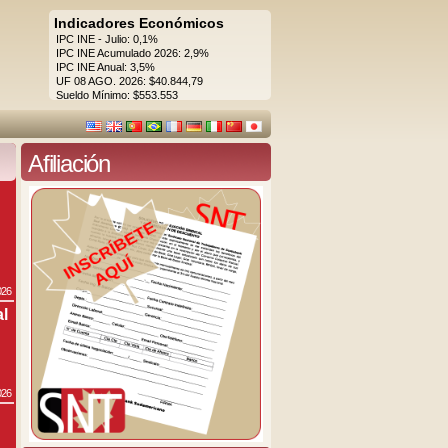
Indicadores Económicos
IPC INE - Julio: 0,1%
IPC INE Acumulado 2026: 2,9%
IPC INE Anual: 3,5%
UF 08 AGO. 2026: $40.844,79
Sueldo Mínimo: $553.553
Afiliación
026
al
026