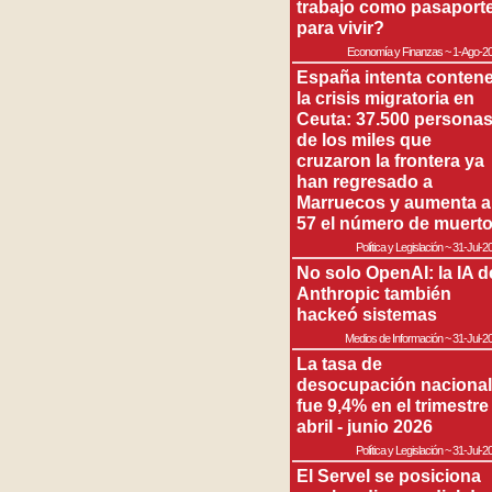
trabajo como pasaport
para vivir?
Economía y Finanzas
~
1-Ago-2
España intenta contene
la crisis migratoria en
Ceuta: 37.500 persona
de los miles que
cruzaron la frontera ya
han regresado a
Marruecos y aumenta a
57 el número de muert
Política y Legislación
~
31-Jul-2
No solo OpenAI: la IA d
Anthropic también
hackeó sistemas
Medios de Información
~
31-Jul-2
La tasa de
desocupación nacional
fue 9,4% en el trimestre
abril - junio 2026
Política y Legislación
~
31-Jul-2
El Servel se posiciona