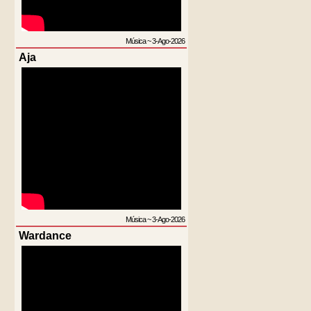
Música
~
3-Ago-2026
Aja
Música
~
3-Ago-2026
Wardance