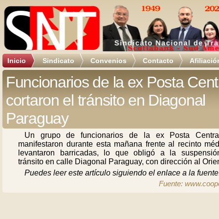
Inicio
Sindicato
Convenios
Contacto
Afiliació
Funcionarios de la ex Posta Cent
cortaron el tránsito en Diagonal
Paraguay
Un grupo de funcionarios de la ex Posta Centra
manifestaron durante esta mañana frente al recinto méd
levantaron barricadas, lo que obligó a la suspensió
tránsito en calle Diagonal Paraguay, con dirección al Orie
Puedes leer este artículo siguiendo el enlace a la fuente
Fuente: www.coope