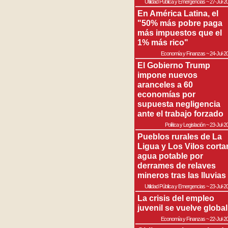
Utilidad Pública y Emergencias
~
27-Jul-2
En América Latina, el
"50% más pobre paga
más impuestos que el
1% más rico"
Economía y Finanzas
~
24-Jul-2
El Gobierno Trump
impone nuevos
aranceles a 60
economías por
supuesta negligencia
ante el trabajo forzado
Política y Legislación
~
23-Jul-2
Pueblos rurales de La
Ligua y Los Vilos corta
agua potable por
derrames de relaves
mineros tras las lluvias
Utilidad Pública y Emergencias
~
23-Jul-2
La crisis del empleo
juvenil se vuelve global
Economía y Finanzas
~
22-Jul-2