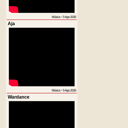
Música
~
3-Ago-2026
Aja
Música
~
3-Ago-2026
Wardance