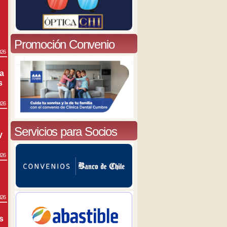
Promoción Convenio
026
ra
s
026
Servicios para Socios
y
026
026
s