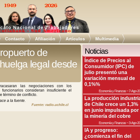
Contacto
Afiliación
Artículos
Multimedia
ropuerto de
Noticias
Índice de Precios al
huelga legal desde
Consumidor (IPC) de
julio presentó una
variación mensual de
0,1%%
casaran las negociaciones con los
uncionarios consideran insuficiente el
Economía y Finanzas
~
7-Ago-2
 término de conflicto.
La producción industri
ace a la fuente.
de Chile crece un 1,3%
Fuente: radio.uchile.cl
en junio impulsada por
la minería del cobre
Economía y Finanzas
~
3-Ago-2
IA y progreso:
¿comienza el fin del