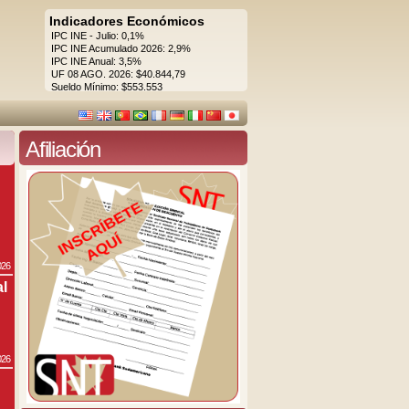
Indicadores Económicos
IPC INE - Julio: 0,1%
IPC INE Acumulado 2026: 2,9%
IPC INE Anual: 3,5%
UF 08 AGO. 2026: $40.844,79
Sueldo Mínimo: $553.553
Afiliación
026
al
026