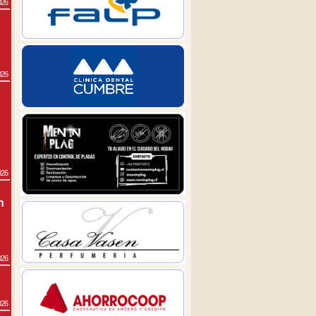
026
026
026
n
026
026