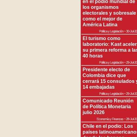
en el podio mundial de
los organismos
electorales y sobresale
como el mejor de
América Latina
Política y Legislación
~
30-Jul-2
El turismo como
laboratorio: Kast acele
su primera reforma a la
40 horas
Política y Legislación
~
29-Jul-2
Presidente electo de
Colombia dice que
cerrará 15 consulados 
14 embajadas
Política y Legislación
~
29-Jul-2
Comunicado Reunión
de Política Monetaria
julio 2026
Economía y Finanzas
~
28-Jul-2
Chile en el podio: Los
países latinoamericano