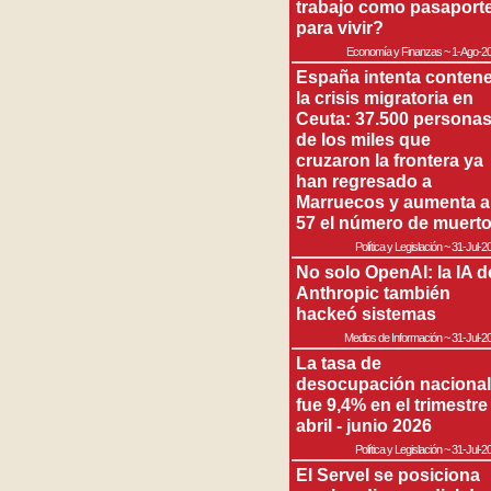
trabajo como pasaport
para vivir?
Economía y Finanzas
~
1-Ago-2
España intenta contene
la crisis migratoria en
Ceuta: 37.500 persona
de los miles que
cruzaron la frontera ya
han regresado a
Marruecos y aumenta a
57 el número de muert
Política y Legislación
~
31-Jul-2
No solo OpenAI: la IA d
Anthropic también
hackeó sistemas
Medios de Información
~
31-Jul-2
La tasa de
desocupación nacional
fue 9,4% en el trimestre
abril - junio 2026
Política y Legislación
~
31-Jul-2
El Servel se posiciona