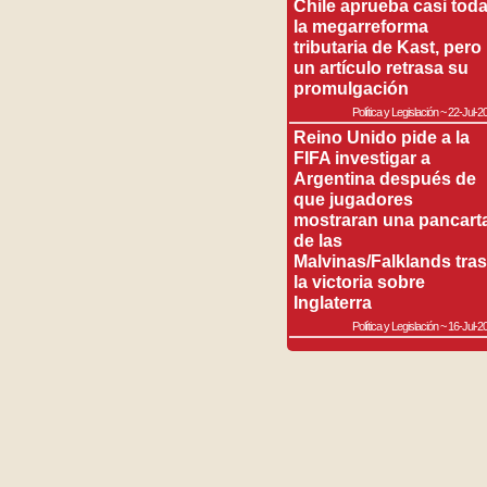
Chile aprueba casi tod
la megarreforma
tributaria de Kast, pero
un artículo retrasa su
promulgación
Política y Legislación
~
22-Jul-2
Reino Unido pide a la
FIFA investigar a
Argentina después de
que jugadores
mostraran una pancart
de las
Malvinas/Falklands tras
la victoria sobre
Inglaterra
Política y Legislación
~
16-Jul-2