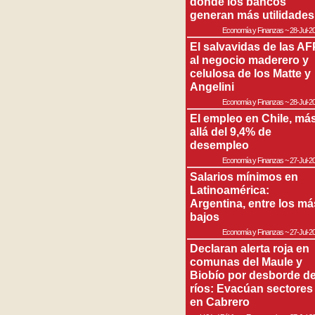
donde los bancos
generan más utilidades
Economía y Finanzas
~
28-Jul-2
El salvavidas de las AF
al negocio maderero y
celulosa de los Matte y
Angelini
Economía y Finanzas
~
28-Jul-2
El empleo en Chile, má
allá del 9,4% de
desempleo
Economía y Finanzas
~
27-Jul-2
Salarios mínimos en
Latinoamérica:
Argentina, entre los má
bajos
Economía y Finanzas
~
27-Jul-2
Declaran alerta roja en
comunas del Maule y
Biobío por desborde d
ríos: Evacúan sectores
en Cabrero