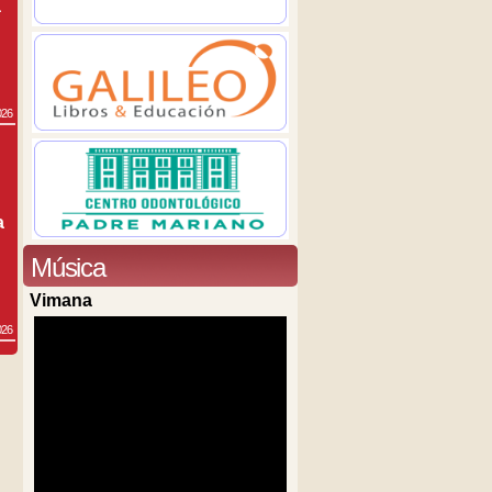
a
026
a
Música
Vimana
026