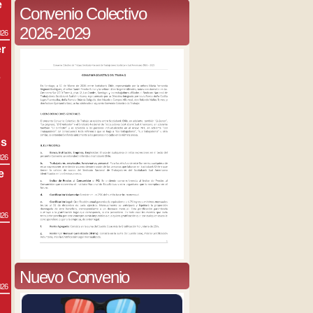
e
Convenio Colectivo
2026-2029
026
r
s
os
026
e
026
Nuevo Convenio
026