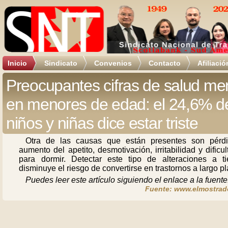
Inicio
Sindicato
Convenios
Contacto
Afiliació
Preocupantes cifras de salud me
en menores de edad: el 24,6% de
niños y niñas dice estar triste
Otra de las causas que están presentes son pérd
aumento del apetito, desmotivación, irritabilidad y dificu
para dormir. Detectar este tipo de alteraciones a t
disminuye el riesgo de convertirse en trastornos a largo pl
Puedes leer este artículo siguiendo el enlace a la fuente
Fuente: www.elmostrado