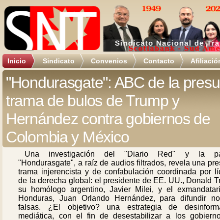
Inicio
Sindicato
Convenios
Contacto
Afiliació
"Hondurasgate": ABC de la presu
trama de bulos de Trump y
Hernández contra gobiernos de
Colombia y México
Una investigación del "Diario Red" y la pá
"Hondurasgate", a raíz de audios filtrados, revela una pr
trama injerencista y de confabulación coordinada por lí
de la derecha global: el presidente de EE. UU., Donald 
su homólogo argentino, Javier Milei, y el exmandatar
Honduras, Juan Orlando Hernández, para difundir not
falsas. ¿El objetivo? una estrategia de desinform
mediática, con el fin de desestabilizar a los gobiern