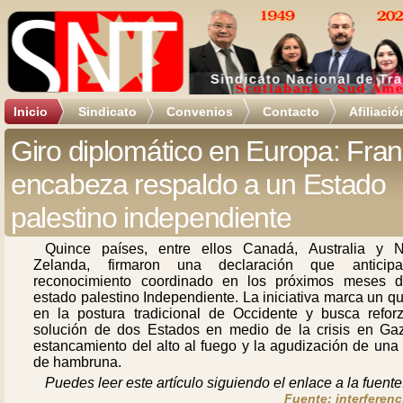
Inicio
Sindicato
Convenios
Contacto
Afiliació
Giro diplomático en Europa: Fran
encabeza respaldo a un Estado
palestino independiente
Quince países, entre ellos Canadá, Australia y 
Zelanda, firmaron una declaración que antici
reconocimiento coordinado en los próximos meses 
estado palestino Independiente. La iniciativa marca un q
en la postura tradicional de Occidente y busca reforz
solución de dos Estados en medio de la crisis en Gaz
estancamiento del alto al fuego y la agudización de una 
de hambruna.
Puedes leer este artículo siguiendo el enlace a la fuente
Fuente: interferenc