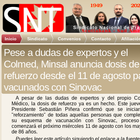
Inicio
Sindicato
Convenios
Contacto
Afiliació
Pese a dudas de expertos y el
Colmed, Minsal anuncia dosis de
refuerzo desde el 11 de agosto p
vacunados con Sinovac
A pesar de las dudas de expertos y del propio Co
Médico, la dosis de refuerzo ya es un hecho. Este jueve
Presidente Sebastián Piñera confirmó que se inicia
"reforzamiento" de todas aquellas personas que comple
su esquema de vacunación con Sinovac, proces
comenzará el próximo miércoles 11 de agosto con los ma
de 86 años.
Puedes leer este artículo siguiendo el enlace a la fuente