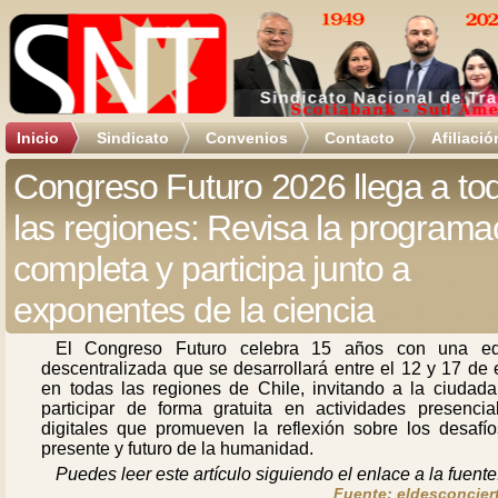
Inicio
Sindicato
Convenios
Contacto
Afiliació
Congreso Futuro 2026 llega a to
las regiones: Revisa la programa
completa y participa junto a
exponentes de la ciencia
El Congreso Futuro celebra 15 años con una ed
descentralizada que se desarrollará entre el 12 y 17 de
en todas las regiones de Chile, invitando a la ciudada
participar de forma gratuita en actividades presencia
digitales que promueven la reflexión sobre los desafío
presente y futuro de la humanidad.
Puedes leer este artículo siguiendo el enlace a la fuente
Fuente: eldesconciert