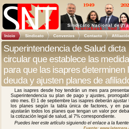
Inicio
Sindicato
Convenios
Contacto
Afiliació
Superintendencia de Salud dicta
circular que establece las medid
para que las isapres determinen 
deuda y ajusten planes de afiliad
Las isapres desde hoy tendrán un mes para presentar
Superintendencia su plan de pago y ajustes, prorrogabl
otro mes. El 1 de septiembre las isapres deberán ajustar
los planes según la tabla única de factores, y en par
ajustarán todos los planes que tengan un valor por deba
la cotización legal de salud, al 7% correspondiente.
Puedes leer este artículo siguiendo el enlace a la fuente
Fuente: www.latercera