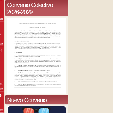
Convenio Colectivo
2026-2029
026
e
026
r
s
os
026
e
Nuevo Convenio
026