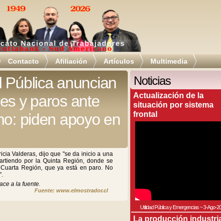
Contacto
Afiliación
Artículos
Multimedia
 Pública anuncian
Noticias
Actualización de la
es y paros ante
situación por sistema
frontal
no: piden apoyo en
icia Valderas, dijo que "se da inicio a una
partiendo por la Quinta Región, donde se
Cuarta Región, que ya está en paro. No
".
ace a la fuente.
Fuente: www.elmostrador.cl
Utilidad Pública y Emergencias
~
3-Ago-2
La producción industri