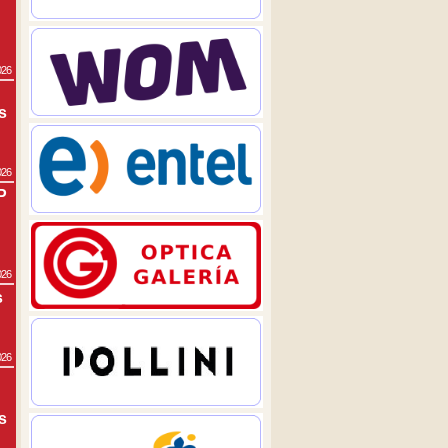
026
s
026
P
026
s
026
s