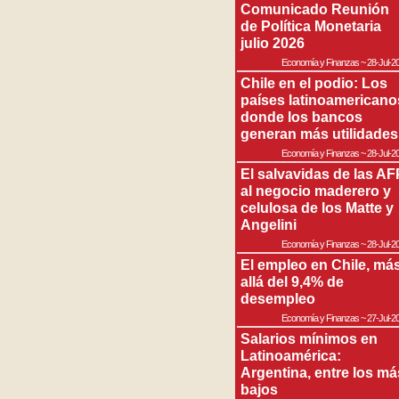
Comunicado Reunión
de Política Monetaria
julio 2026
Economía y Finanzas
~
28-Jul-2
Chile en el podio: Los
países latinoamericano
donde los bancos
generan más utilidades
Economía y Finanzas
~
28-Jul-2
El salvavidas de las AF
al negocio maderero y
celulosa de los Matte y
Angelini
Economía y Finanzas
~
28-Jul-2
El empleo en Chile, má
allá del 9,4% de
desempleo
Economía y Finanzas
~
27-Jul-2
Salarios mínimos en
Latinoamérica:
Argentina, entre los má
bajos