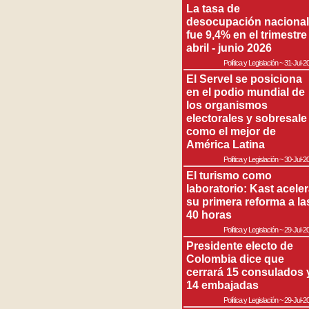
La tasa de
desocupación nacional
fue 9,4% en el trimestre
abril - junio 2026
Política y Legislación
~
31-Jul-2
El Servel se posiciona
en el podio mundial de
los organismos
electorales y sobresale
como el mejor de
América Latina
Política y Legislación
~
30-Jul-2
El turismo como
laboratorio: Kast acele
su primera reforma a la
40 horas
Política y Legislación
~
29-Jul-2
Presidente electo de
Colombia dice que
cerrará 15 consulados 
14 embajadas
Política y Legislación
~
29-Jul-2