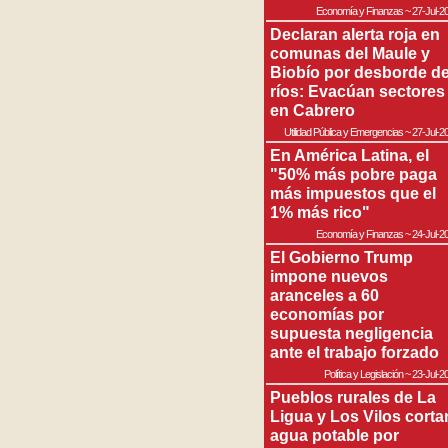
Economía y Finanzas
~
27-Jul-2
Declaran alerta roja en
comunas del Maule y
Biobío por desborde d
ríos: Evacúan sectores
en Cabrero
Utilidad Pública y Emergencias
~
27-Jul-2
En América Latina, el
"50% más pobre paga
más impuestos que el
1% más rico"
Economía y Finanzas
~
24-Jul-2
El Gobierno Trump
impone nuevos
aranceles a 60
economías por
supuesta negligencia
ante el trabajo forzado
Política y Legislación
~
23-Jul-2
Pueblos rurales de La
Ligua y Los Vilos corta
agua potable por