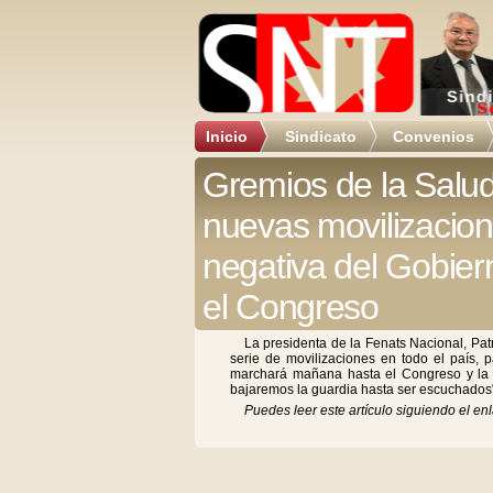
Inicio
Sindicato
Convenios
Gremios de la Salud
nuevas movilizacion
negativa del Gobier
el Congreso
La presidenta de la Fenats Nacional, Patr
serie de movilizaciones en todo el país, 
marchará mañana hasta el Congreso y la 
bajaremos la guardia hasta ser escuchados
Puedes leer este artículo siguiendo el enl