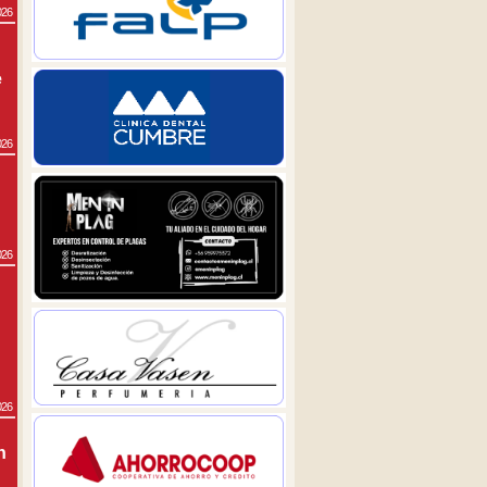
026
e
026
026
026
n