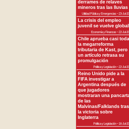
derrames de relaves
mineros tras las lluvias
Utilidad Pública y Emergencias
~
23-Jul-2
La crisis del empleo
juvenil se vuelve global
Economía y Finanzas
~
22-Jul-2
Chile aprueba casi tod
la megarreforma
tributaria de Kast, pero
un artículo retrasa su
promulgación
Política y Legislación
~
22-Jul-2
Reino Unido pide a la
FIFA investigar a
Argentina después de
que jugadores
mostraran una pancart
de las
Malvinas/Falklands tras
la victoria sobre
Inglaterra
Política y Legislación
~
16-Jul-2