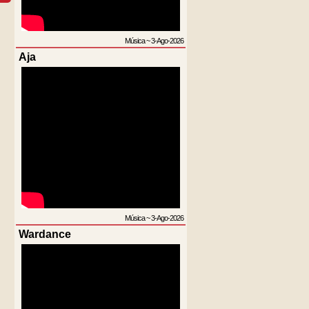
Música
~
3-Ago-2026
Aja
Música
~
3-Ago-2026
Wardance