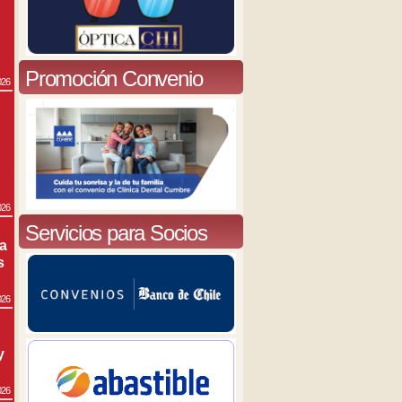
Promoción Convenio
026
026
Servicios para Socios
ra
s
026
y
026