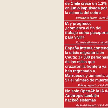
de Chile crece un 1,3%
en junio impulsada por
la minería del cobre
Economía y Finanzas
~
3-Ago-2
IA y progreso:
¿comienza el fin del
trabajo como pasaport
para vivir?
Economía y Finanzas
~
1-Ago-2
España intenta contene
la crisis migratoria en
Ceuta: 37.500 persona
de los miles que
cruzaron la frontera ya
han regresado a
Marruecos y aumenta a
57 el número de muert
Política y Legislación
~
31-Jul-2
No solo OpenAI: la IA d
Anthropic también
hackeó sistemas
Medios de Información
~
31-Jul-2