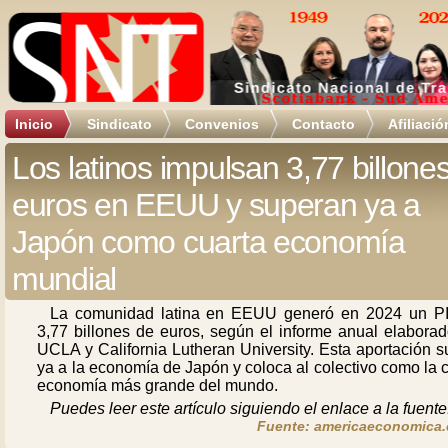
Inicio
Sindicato
Convenios
Contacto
Afiliació
Los latinos impulsan 3,77 billone
euros en EEUU y superan ya a
Japón como cuarta economía
mundial
La comunidad latina en EEUU generó en 2024 un P
3,77 billones de euros, según el informe anual elaborad
UCLA y California Lutheran University. Esta aportación 
ya a la economía de Japón y coloca al colectivo como la 
economía más grande del mundo.
Puedes leer este artículo siguiendo el enlace a la fuente
Fuente: americaeconomica