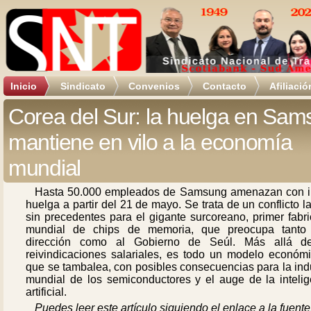
Inicio
Sindicato
Convenios
Contacto
Afiliació
Corea del Sur: la huelga en Sa
mantiene en vilo a la economía
mundial
Hasta 50.000 empleados de Samsung amenazan con ir
huelga a partir del 21 de mayo. Se trata de un conflicto l
sin precedentes para el gigante surcoreano, primer fabr
mundial de chips de memoria, que preocupa tanto
dirección como al Gobierno de Seúl. Más allá d
reivindicaciones salariales, es todo un modelo económi
que se tambalea, con posibles consecuencias para la ind
mundial de los semiconductores y el auge de la intelig
artificial.
Puedes leer este artículo siguiendo el enlace a la fuente