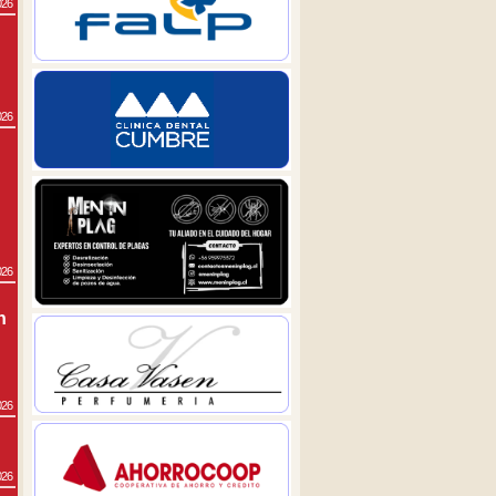
026
026
026
n
026
026