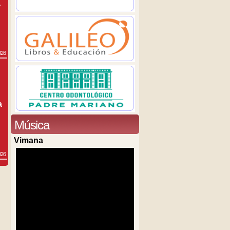
a
026
a
Música
Vimana
026