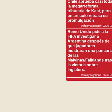
Chile aprueba casi tod
la megarreforma
tributaria de Kast, pero
un artículo retrasa su
promulgación
Política y Legislación
~
22-Jul-2
Reino Unido pide a la
FIFA investigar a
Argentina después de
que jugadores
mostraran una pancart
de las
Malvinas/Falklands tras
la victoria sobre
Inglaterra
Política y Legislación
~
16-Jul-2