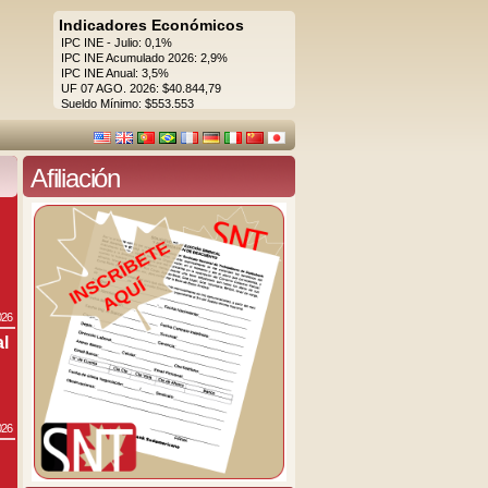
Indicadores Económicos
IPC INE - Julio: 0,1%
IPC INE Acumulado 2026: 2,9%
IPC INE Anual: 3,5%
UF 07 AGO. 2026: $40.844,79
Sueldo Mínimo: $553.553
Afiliación
026
al
026