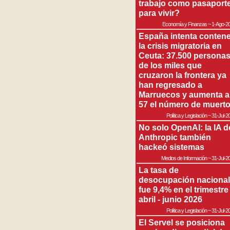
trabajo como pasaport
para vivir?
Economía y Finanzas
~
1-Ago-2
España intenta contene
la crisis migratoria en
Ceuta: 37.500 persona
de los miles que
cruzaron la frontera ya
han regresado a
Marruecos y aumenta a
57 el número de muert
Política y Legislación
~
31-Jul-2
No solo OpenAI: la IA d
Anthropic también
hackeó sistemas
Medios de Información
~
31-Jul-2
La tasa de
desocupación nacional
fue 9,4% en el trimestre
abril - junio 2026
Política y Legislación
~
31-Jul-2
El Servel se posiciona