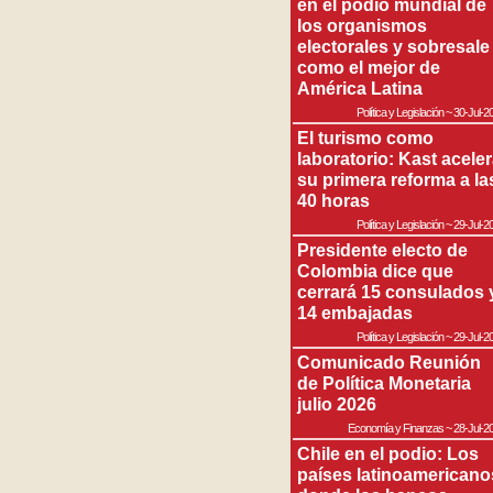
en el podio mundial de
los organismos
electorales y sobresale
como el mejor de
América Latina
Política y Legislación
~
30-Jul-2
El turismo como
laboratorio: Kast acele
su primera reforma a la
40 horas
Política y Legislación
~
29-Jul-2
Presidente electo de
Colombia dice que
cerrará 15 consulados 
14 embajadas
Política y Legislación
~
29-Jul-2
Comunicado Reunión
de Política Monetaria
julio 2026
Economía y Finanzas
~
28-Jul-2
Chile en el podio: Los
países latinoamericano