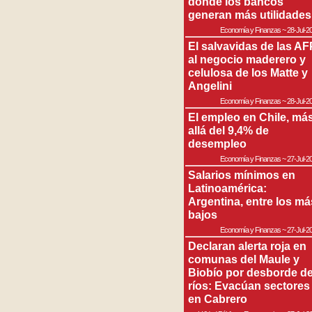
donde los bancos
generan más utilidades
Economía y Finanzas
~
28-Jul-2
El salvavidas de las AF
al negocio maderero y
celulosa de los Matte y
Angelini
Economía y Finanzas
~
28-Jul-2
El empleo en Chile, má
allá del 9,4% de
desempleo
Economía y Finanzas
~
27-Jul-2
Salarios mínimos en
Latinoamérica:
Argentina, entre los má
bajos
Economía y Finanzas
~
27-Jul-2
Declaran alerta roja en
comunas del Maule y
Biobío por desborde d
ríos: Evacúan sectores
en Cabrero