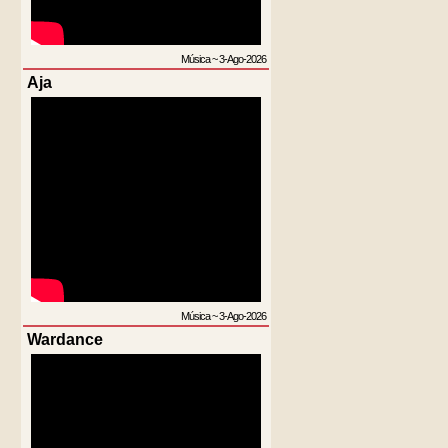
Música
~
3-Ago-2026
Aja
Música
~
3-Ago-2026
Wardance