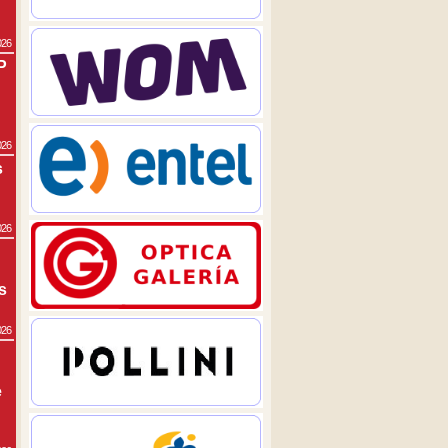
026
P
026
s
026
s
026
e