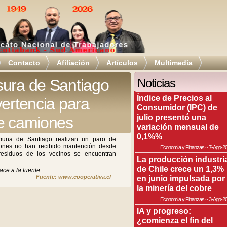
Contacto
Afiliación
Artículos
Multimedia
sura de Santiago
Noticias
Índice de Precios al
vertencia para
Consumidor (IPC) de
julio presentó una
de camiones
variación mensual de
0,1%%
muna de Santiago realizan un paro de
ones no han recibido mantención desde
Economía y Finanzas
~
7-Ago-2
esiduos de los vecinos se encuentran
La producción industri
de Chile crece un 1,3%
ace a la fuente.
Fuente: www.cooperativa.cl
en junio impulsada por
la minería del cobre
Economía y Finanzas
~
3-Ago-2
IA y progreso:
¿comienza el fin del