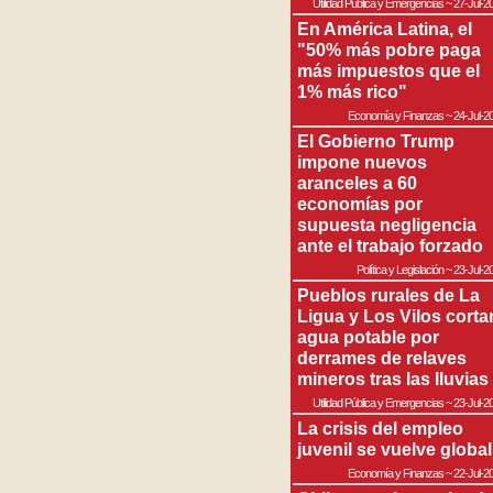
Utilidad Pública y Emergencias
~
27-Jul-2
En América Latina, el
"50% más pobre paga
más impuestos que el
1% más rico"
Economía y Finanzas
~
24-Jul-2
El Gobierno Trump
impone nuevos
aranceles a 60
economías por
supuesta negligencia
ante el trabajo forzado
Política y Legislación
~
23-Jul-2
Pueblos rurales de La
Ligua y Los Vilos corta
agua potable por
derrames de relaves
mineros tras las lluvias
Utilidad Pública y Emergencias
~
23-Jul-2
La crisis del empleo
juvenil se vuelve global
Economía y Finanzas
~
22-Jul-2