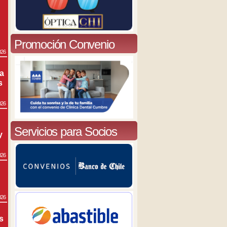
Promoción Convenio
026
ra
s
026
Servicios para Socios
y
026
026
s