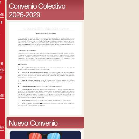
e
Convenio Colectivo
2026-2029
026
r
s
os
026
e
026
Nuevo Convenio
026