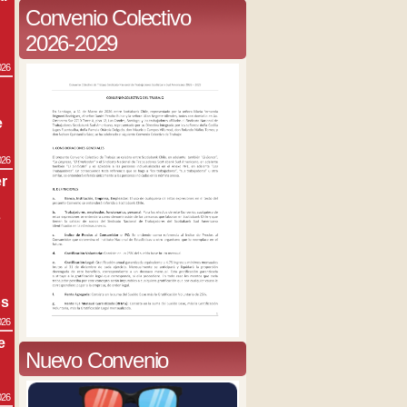
Convenio Colectivo
2026-2029
026
e
026
r
s
os
026
e
Nuevo Convenio
026