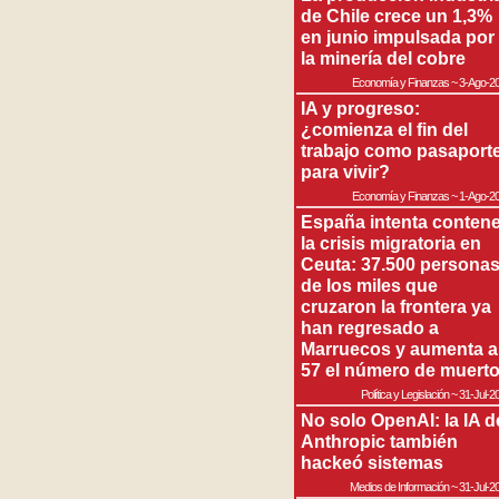
de Chile crece un 1,3%
en junio impulsada por
la minería del cobre
Economía y Finanzas
~
3-Ago-2
IA y progreso:
¿comienza el fin del
trabajo como pasaport
para vivir?
Economía y Finanzas
~
1-Ago-2
España intenta contene
la crisis migratoria en
Ceuta: 37.500 persona
de los miles que
cruzaron la frontera ya
han regresado a
Marruecos y aumenta a
57 el número de muert
Política y Legislación
~
31-Jul-2
No solo OpenAI: la IA d
Anthropic también
hackeó sistemas
Medios de Información
~
31-Jul-2