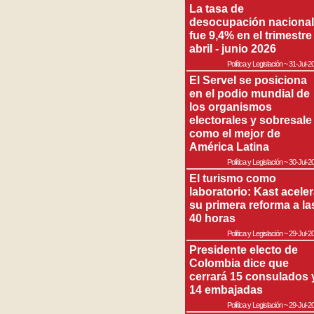
La tasa de
desocupación nacional
fue 9,4% en el trimestre
abril - junio 2026
Política y Legislación
~
31-Jul-2
El Servel se posiciona
en el podio mundial de
los organismos
electorales y sobresale
como el mejor de
América Latina
Política y Legislación
~
30-Jul-2
El turismo como
laboratorio: Kast acele
su primera reforma a la
40 horas
Política y Legislación
~
29-Jul-2
Presidente electo de
Colombia dice que
cerrará 15 consulados 
14 embajadas
Política y Legislación
~
29-Jul-2