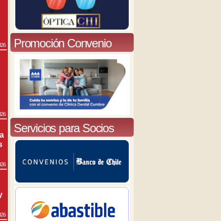
Promoción Convenio
026
026
Servicios para Socios
ra
s
026
y
026