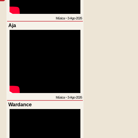
Música
~
3-Ago-2026
Aja
Música
~
3-Ago-2026
Wardance