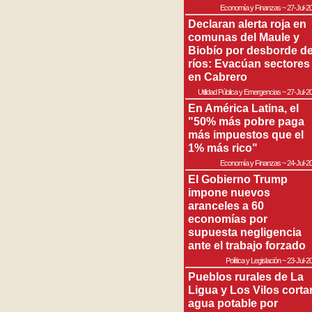
Economía y Finanzas
~
27-Jul-2
Declaran alerta roja en
comunas del Maule y
Biobío por desborde d
ríos: Evacúan sectores
en Cabrero
Utilidad Pública y Emergencias
~
27-Jul-2
En América Latina, el
"50% más pobre paga
más impuestos que el
1% más rico"
Economía y Finanzas
~
24-Jul-2
El Gobierno Trump
impone nuevos
aranceles a 60
economías por
supuesta negligencia
ante el trabajo forzado
Política y Legislación
~
23-Jul-2
Pueblos rurales de La
Ligua y Los Vilos corta
agua potable por