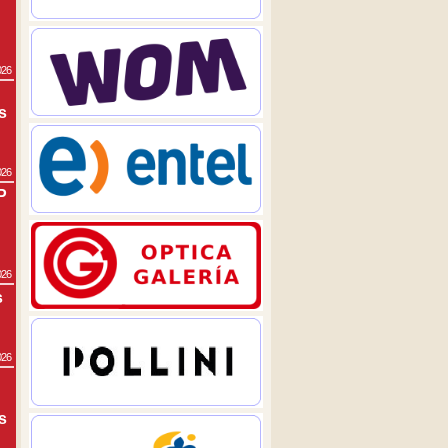
026
s
026
P
026
s
026
s