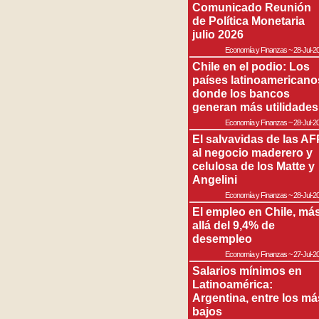
Comunicado Reunión
de Política Monetaria
julio 2026
Economía y Finanzas
~
28-Jul-2
Chile en el podio: Los
países latinoamericano
donde los bancos
generan más utilidades
Economía y Finanzas
~
28-Jul-2
El salvavidas de las AF
al negocio maderero y
celulosa de los Matte y
Angelini
Economía y Finanzas
~
28-Jul-2
El empleo en Chile, má
allá del 9,4% de
desempleo
Economía y Finanzas
~
27-Jul-2
Salarios mínimos en
Latinoamérica:
Argentina, entre los má
bajos