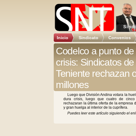
Inicio
Sindicato
Convenios
Codelco a punto de 
crisis: Sindicatos de
Teniente rechazan o
millones
Luego que División Andina votara la huel
dura crisis, luego que cuatro de cinco 
rechazaran la última oferta de la empresa d
y gran huelga al interior de la cuprífera.
Puedes leer este artículo siguiendo el enl