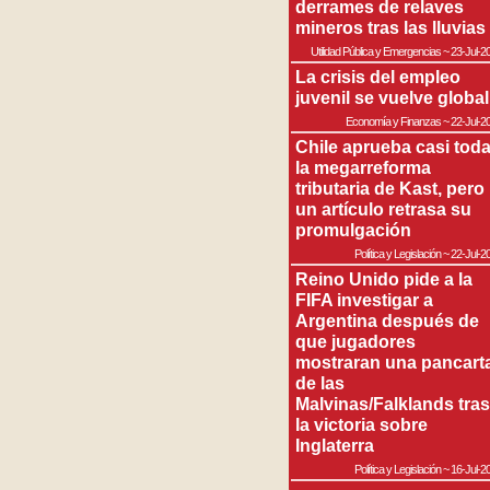
derrames de relaves
mineros tras las lluvias
Utilidad Pública y Emergencias
~
23-Jul-2
La crisis del empleo
juvenil se vuelve global
Economía y Finanzas
~
22-Jul-2
Chile aprueba casi tod
la megarreforma
tributaria de Kast, pero
un artículo retrasa su
promulgación
Política y Legislación
~
22-Jul-2
Reino Unido pide a la
FIFA investigar a
Argentina después de
que jugadores
mostraran una pancart
de las
Malvinas/Falklands tras
la victoria sobre
Inglaterra
Política y Legislación
~
16-Jul-2