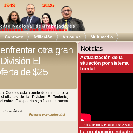
Contacto
Afiliación
Artículos
Multimedia
enfrentar otra gran
Noticias
Actualización de la
 División El
situación por sistema
frontal
ferta de $25
ga, Codelco está a punto de enfrentar otra
sindicatos de la División El Teniente,
el cobre. Esto podría significar una nueva
ace a la fuente.
Fuente: www.minsal.cl
Utilidad Pública y Emergencias
~
3-Ago-2
La producción industri