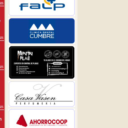
026
e
026
026
026
n