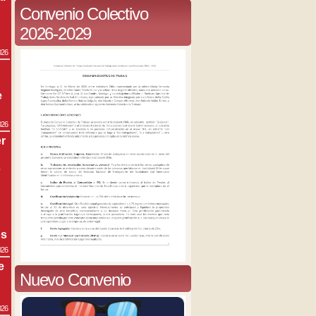
Convenio Colectivo
2026-2029
026
e
026
r
s
os
026
e
Nuevo Convenio
026