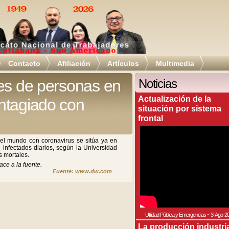
Contacto
Afiliación
Artículos
Multimedia
es de personas en
Noticias
Actualización de la
ntagiado con
situación por sistema
frontal
el mundo con coronavirus se sitúa ya en
 infectados diarios, según la Universidad
s mortales.
ace a la fuente.
Fuente: www.dw.com
Utilidad Pública y Emergencias
~
3-Ago-2
La producción industri