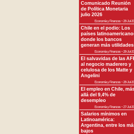
Comunicado Reunión
de Política Monetaria
julio 2026
Economía y Finanzas
~
28-Jul-2
Chile en el podio: Los
países latinoamericano
donde los bancos
generan más utilidades
Economía y Finanzas
~
28-Jul-2
El salvavidas de las AF
al negocio maderero y
celulosa de los Matte y
Angelini
Economía y Finanzas
~
28-Jul-2
El empleo en Chile, má
allá del 9,4% de
desempleo
Economía y Finanzas
~
27-Jul-2
Salarios mínimos en
Latinoamérica:
Argentina, entre los má
bajos