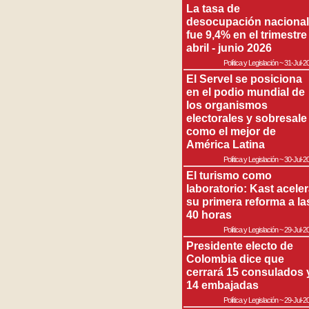
La tasa de
desocupación nacional
fue 9,4% en el trimestre
abril - junio 2026
Política y Legislación
~
31-Jul-2
El Servel se posiciona
en el podio mundial de
los organismos
electorales y sobresale
como el mejor de
América Latina
Política y Legislación
~
30-Jul-2
El turismo como
laboratorio: Kast acele
su primera reforma a la
40 horas
Política y Legislación
~
29-Jul-2
Presidente electo de
Colombia dice que
cerrará 15 consulados 
14 embajadas
Política y Legislación
~
29-Jul-2