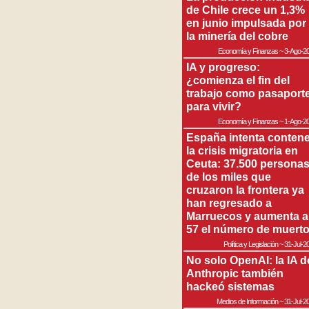
de Chile crece un 1,3%
en junio impulsada por
la minería del cobre
Economía y Finanzas
~
3-Ago-2
IA y progreso:
¿comienza el fin del
trabajo como pasaport
para vivir?
Economía y Finanzas
~
1-Ago-2
España intenta contene
la crisis migratoria en
Ceuta: 37.500 persona
de los miles que
cruzaron la frontera ya
han regresado a
Marruecos y aumenta a
57 el número de muert
Política y Legislación
~
31-Jul-2
No solo OpenAI: la IA d
Anthropic también
hackeó sistemas
Medios de Información
~
31-Jul-2