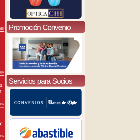
Promoción Convenio
026
026
Servicios para Socios
ra
s
026
y
026