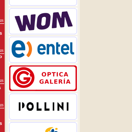
026
s
026
P
026
s
026
s