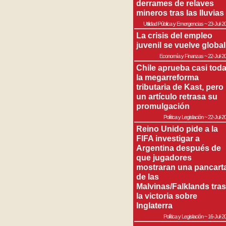
derrames de relaves
mineros tras las lluvias
Utilidad Pública y Emergencias
~
23-Jul-2
La crisis del empleo
juvenil se vuelve global
Economía y Finanzas
~
22-Jul-2
Chile aprueba casi tod
la megarreforma
tributaria de Kast, pero
un artículo retrasa su
promulgación
Política y Legislación
~
22-Jul-2
Reino Unido pide a la
FIFA investigar a
Argentina después de
que jugadores
mostraran una pancart
de las
Malvinas/Falklands tras
la victoria sobre
Inglaterra
Política y Legislación
~
16-Jul-2