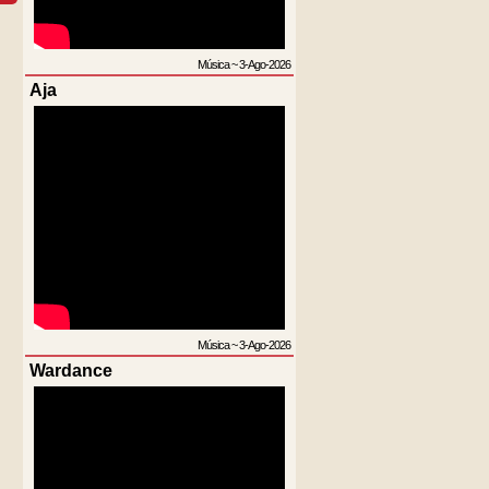
Música
~
3-Ago-2026
Aja
Música
~
3-Ago-2026
Wardance