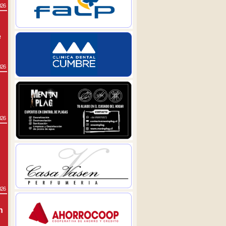
026
e
026
026
026
n