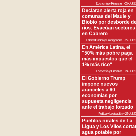
Economía y Finanzas
~
27-Jul-2
Declaran alerta roja en
comunas del Maule y
Biobío por desborde d
ríos: Evacúan sectores
en Cabrero
Utilidad Pública y Emergencias
~
27-Jul-2
En América Latina, el
"50% más pobre paga
más impuestos que el
1% más rico"
Economía y Finanzas
~
24-Jul-2
El Gobierno Trump
impone nuevos
aranceles a 60
economías por
supuesta negligencia
ante el trabajo forzado
Política y Legislación
~
23-Jul-2
Pueblos rurales de La
Ligua y Los Vilos corta
agua potable por