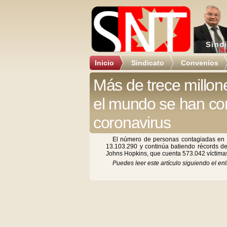
Inicio
Sindicato
Convenios
Más de trece millon
el mundo se han co
coronavirus
El número de personas contagiadas en 
13.103.290 y continúa batiendo récords de
Johns Hopkins, que cuenta 573.042 víctima
Puedes leer este artículo siguiendo el enl