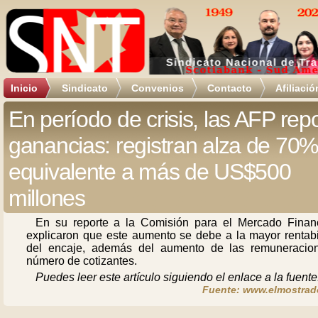
Inicio
Sindicato
Convenios
Contacto
Afiliació
En período de crisis, las AFP rep
ganancias: registran alza de 70
equivalente a más de US$500
millones
En su reporte a la Comisión para el Mercado Financ
explicaron que este aumento se debe a la mayor rentabi
del encaje, además del aumento de las remuneracio
número de cotizantes.
Puedes leer este artículo siguiendo el enlace a la fuente
Fuente: www.elmostrado