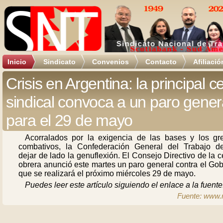
Inicio
Sindicato
Convenios
Contacto
Afiliació
Crisis en Argentina: la principal ce
sindical convoca a un paro gener
para el 29 de mayo
Acorralados por la exigencia de las bases y los gr
combativos, la Confederación General del Trabajo de
dejar de lado la genuflexión. El Consejo Directivo de la c
obrera anunció este martes un paro general contra el Go
que se realizará el próximo miércoles 29 de mayo.
Puedes leer este artículo siguiendo el enlace a la fuente
Fuente: www.