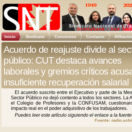
Inicio
Sindicato
Convenios
Contacto
Afiliació
Acuerdo de reajuste divide al sec
público: CUT destaca avances
laborales y gremios críticos acus
insuficiente recuperación salarial
El acuerdo suscrito entre el Ejecutivo y parte de la Me
Sector Público no dejó contento a todos los sectores. La
el Colegio de Profesores y la CONFUSAM, cuestionar
impacto real en el poder adquisitivo de los trabajadores.
Puedes leer este artículo siguiendo el enlace a la fuente
Fuente: radio.uchi