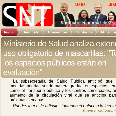
Inicio
Sindicato
Convenios
Contacto
Afiliació
Ministerio de Salud analiza exten
uso obligatorio de mascarillas: "
los espacios públicos están en
evaluación"
La subsecretaria de Salud Pública anticipó que 
medidas podrían ser de manera gradual en espacios cerr
como el transporte público y los centros comerciales, a
aumento de la circulación viral que se anticipa par
próximas semanas.
Puedes leer este artículo siguiendo el enlace a la fuente
Fuente: radio.uchi