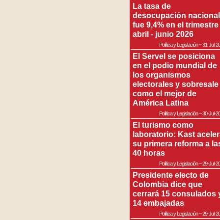
La tasa de
desocupación nacional
fue 9,4% en el trimestre
abril - junio 2026
Política y Legislación
~
31-Jul-2
El Servel se posiciona
en el podio mundial de
los organismos
electorales y sobresale
como el mejor de
América Latina
Política y Legislación
~
30-Jul-2
El turismo como
laboratorio: Kast acele
su primera reforma a la
40 horas
Política y Legislación
~
29-Jul-2
Presidente electo de
Colombia dice que
cerrará 15 consulados 
14 embajadas
Política y Legislación
~
29-Jul-2