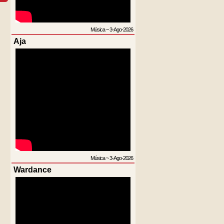
Música
~
3-Ago-2026
Aja
Música
~
3-Ago-2026
Wardance