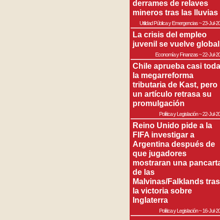
derrames de relaves
mineros tras las lluvias
Utilidad Pública y Emergencias
~
23-Jul-2
La crisis del empleo
juvenil se vuelve global
Economía y Finanzas
~
22-Jul-2
Chile aprueba casi tod
la megarreforma
tributaria de Kast, pero
un artículo retrasa su
promulgación
Política y Legislación
~
22-Jul-2
Reino Unido pide a la
FIFA investigar a
Argentina después de
que jugadores
mostraran una pancart
de las
Malvinas/Falklands tras
la victoria sobre
Inglaterra
Política y Legislación
~
16-Jul-2