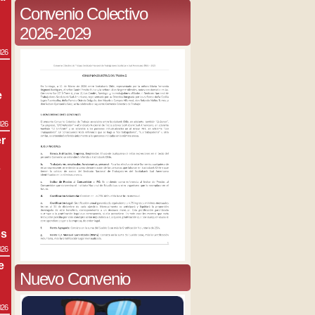
Convenio Colectivo
2026-2029
026
e
026
r
s
os
026
e
Nuevo Convenio
026