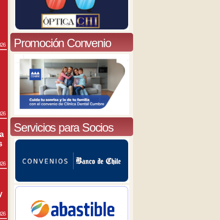
Promoción Convenio
026
026
Servicios para Socios
ra
s
026
y
026