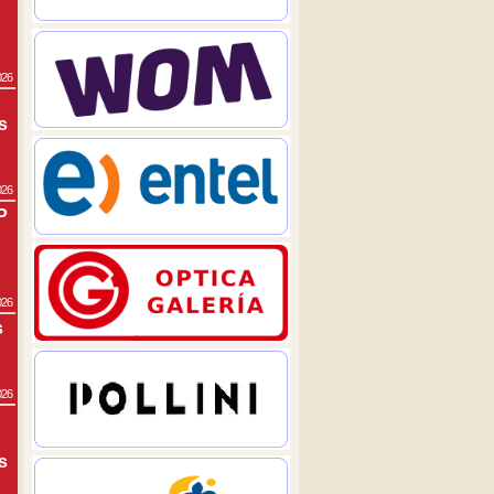
026
s
026
P
026
s
026
s