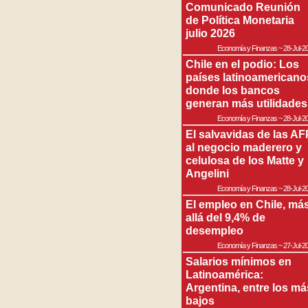
Comunicado Reunión
de Política Monetaria
julio 2026
Economía y Finanzas
~
28-Jul-2
Chile en el podio: Los
países latinoamericano
donde los bancos
generan más utilidades
Economía y Finanzas
~
28-Jul-2
El salvavidas de las AF
al negocio maderero y
celulosa de los Matte y
Angelini
Economía y Finanzas
~
28-Jul-2
El empleo en Chile, má
allá del 9,4% de
desempleo
Economía y Finanzas
~
27-Jul-2
Salarios mínimos en
Latinoamérica:
Argentina, entre los má
bajos