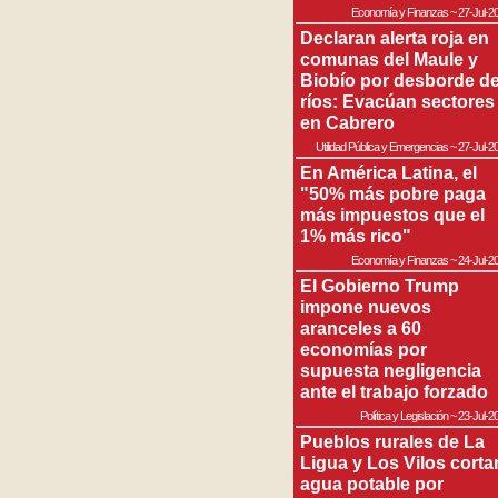
Economía y Finanzas
~
27-Jul-2
Declaran alerta roja en
comunas del Maule y
Biobío por desborde d
ríos: Evacúan sectores
en Cabrero
Utilidad Pública y Emergencias
~
27-Jul-2
En América Latina, el
"50% más pobre paga
más impuestos que el
1% más rico"
Economía y Finanzas
~
24-Jul-2
El Gobierno Trump
impone nuevos
aranceles a 60
economías por
supuesta negligencia
ante el trabajo forzado
Política y Legislación
~
23-Jul-2
Pueblos rurales de La
Ligua y Los Vilos corta
agua potable por