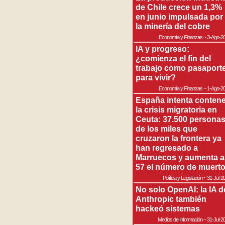
de Chile crece un 1,3%
en junio impulsada por
la minería del cobre
Economía y Finanzas
~
3-Ago-2
IA y progreso:
¿comienza el fin del
trabajo como pasaport
para vivir?
Economía y Finanzas
~
1-Ago-2
España intenta contene
la crisis migratoria en
Ceuta: 37.500 persona
de los miles que
cruzaron la frontera ya
han regresado a
Marruecos y aumenta a
57 el número de muert
Política y Legislación
~
31-Jul-2
No solo OpenAI: la IA d
Anthropic también
hackeó sistemas
Medios de Información
~
31-Jul-2