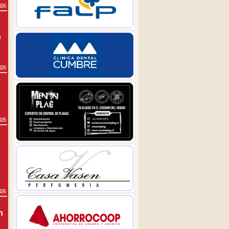
026
e
026
026
026
n