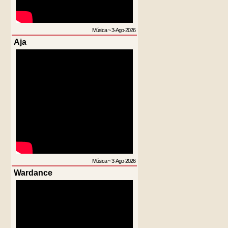
Música
~
3-Ago-2026
Aja
Música
~
3-Ago-2026
Wardance