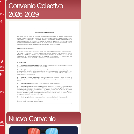
e
Convenio Colectivo
2026-2029
026
r
s
os
026
e
026
Nuevo Convenio
026