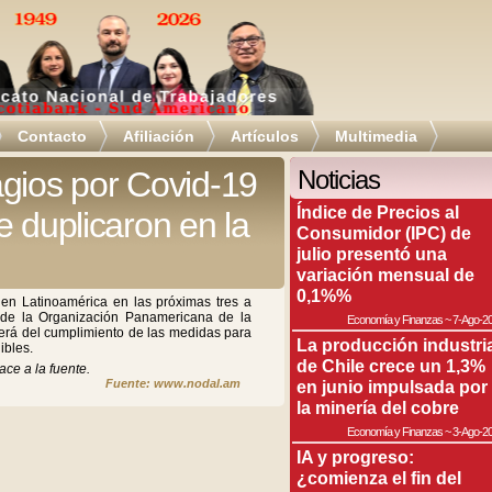
Contacto
Afiliación
Artículos
Multimedia
gios por Covid-19
Noticias
Índice de Precios al
e duplicaron en la
Consumidor (IPC) de
julio presentó una
variación mensual de
0,1%%
n Latinoamérica en las próximas tres a
a de la Organización Panamericana de la
Economía y Finanzas
~
7-Ago-2
rá del cumplimiento de las medidas para
La producción industri
ibles.
de Chile crece un 1,3%
ace a la fuente.
Fuente: www.nodal.am
en junio impulsada por
la minería del cobre
Economía y Finanzas
~
3-Ago-2
IA y progreso:
¿comienza el fin del