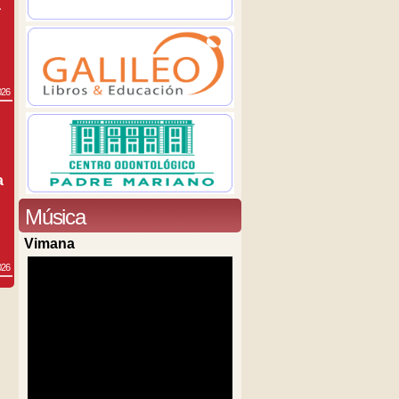
a
026
a
Música
Vimana
026