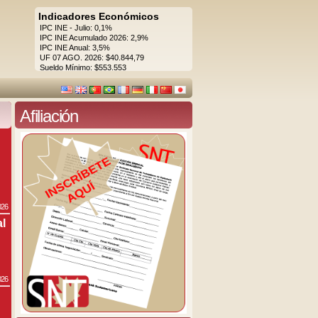
Indicadores Económicos
IPC INE - Julio: 0,1%
IPC INE Acumulado 2026: 2,9%
IPC INE Anual: 3,5%
UF 07 AGO. 2026: $40.844,79
Sueldo Mínimo: $553.553
Afiliación
026
al
026