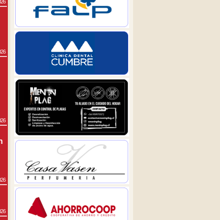
026
026
026
n
026
026