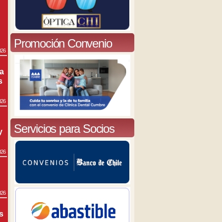
Promoción Convenio
026
ra
s
026
Servicios para Socios
y
026
026
s