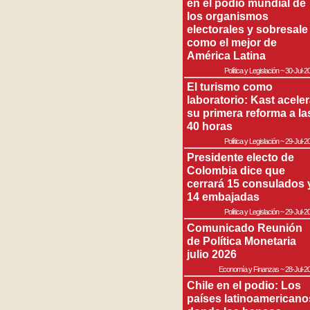
en el podio mundial de
los organismos
electorales y sobresale
como el mejor de
América Latina
Política y Legislación
~
30-Jul-2
El turismo como
laboratorio: Kast acele
su primera reforma a la
40 horas
Política y Legislación
~
29-Jul-2
Presidente electo de
Colombia dice que
cerrará 15 consulados 
14 embajadas
Política y Legislación
~
29-Jul-2
Comunicado Reunión
de Política Monetaria
julio 2026
Economía y Finanzas
~
28-Jul-2
Chile en el podio: Los
países latinoamericano