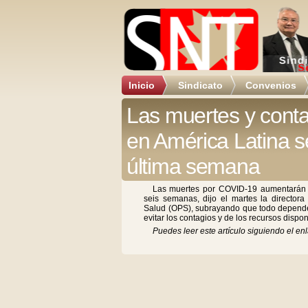
Inicio
Sindicato
Convenios
Las muertes y conta
en América Latina s
última semana
Las muertes por COVID-19 aumentarán e
seis semanas, dijo el martes la director
Salud (OPS), subrayando que todo depende
evitar los contagios y de los recursos dispon
Puedes leer este artículo siguiendo el enl