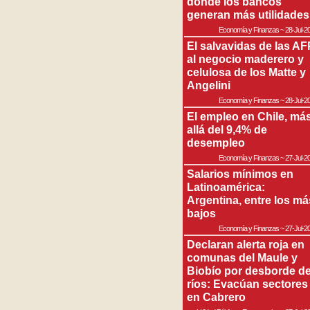
donde los bancos
generan más utilidades
Economía y Finanzas
~
28-Jul-2
El salvavidas de las AF
al negocio maderero y
celulosa de los Matte y
Angelini
Economía y Finanzas
~
28-Jul-2
El empleo en Chile, má
allá del 9,4% de
desempleo
Economía y Finanzas
~
27-Jul-2
Salarios mínimos en
Latinoamérica:
Argentina, entre los má
bajos
Economía y Finanzas
~
27-Jul-2
Declaran alerta roja en
comunas del Maule y
Biobío por desborde d
ríos: Evacúan sectores
en Cabrero