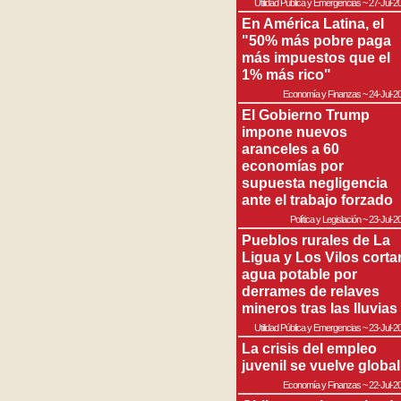
Utilidad Pública y Emergencias
~
27-Jul-2
En América Latina, el
"50% más pobre paga
más impuestos que el
1% más rico"
Economía y Finanzas
~
24-Jul-2
El Gobierno Trump
impone nuevos
aranceles a 60
economías por
supuesta negligencia
ante el trabajo forzado
Política y Legislación
~
23-Jul-2
Pueblos rurales de La
Ligua y Los Vilos corta
agua potable por
derrames de relaves
mineros tras las lluvias
Utilidad Pública y Emergencias
~
23-Jul-2
La crisis del empleo
juvenil se vuelve global
Economía y Finanzas
~
22-Jul-2