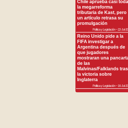
Chile aprueba casi tod
la megarreforma
tributaria de Kast, pero
un artículo retrasa su
promulgación
Política y Legislación
~
22-Jul-2
Reino Unido pide a la
FIFA investigar a
Argentina después de
que jugadores
mostraran una pancart
de las
Malvinas/Falklands tras
la victoria sobre
Inglaterra
Política y Legislación
~
16-Jul-2