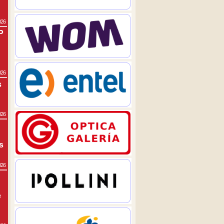
026
P
026
s
026
s
026
e