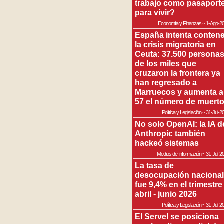
trabajo como pasaport
para vivir?
Economía y Finanzas
~
1-Ago-2
España intenta contene
la crisis migratoria en
Ceuta: 37.500 persona
de los miles que
cruzaron la frontera ya
han regresado a
Marruecos y aumenta a
57 el número de muert
Política y Legislación
~
31-Jul-2
No solo OpenAI: la IA d
Anthropic también
hackeó sistemas
Medios de Información
~
31-Jul-2
La tasa de
desocupación nacional
fue 9,4% en el trimestre
abril - junio 2026
Política y Legislación
~
31-Jul-2
El Servel se posiciona