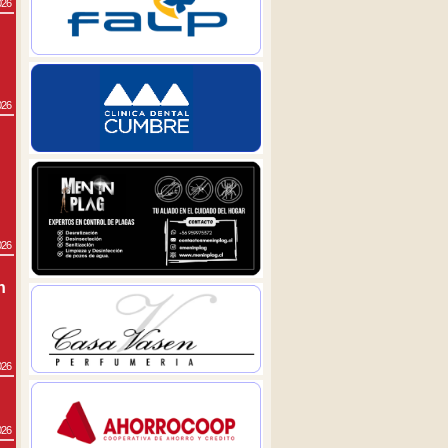
026
026
026
n
026
026