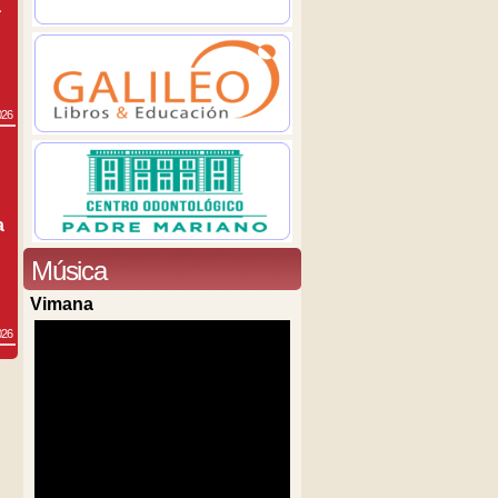
a
026
a
Música
Vimana
026