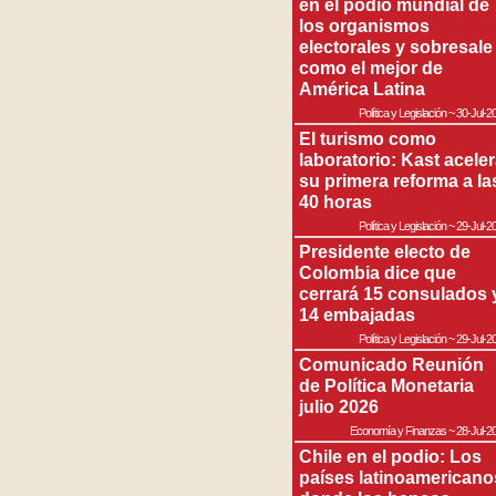
en el podio mundial de
los organismos
electorales y sobresale
como el mejor de
América Latina
Política y Legislación
~
30-Jul-2
El turismo como
laboratorio: Kast acele
su primera reforma a la
40 horas
Política y Legislación
~
29-Jul-2
Presidente electo de
Colombia dice que
cerrará 15 consulados 
14 embajadas
Política y Legislación
~
29-Jul-2
Comunicado Reunión
de Política Monetaria
julio 2026
Economía y Finanzas
~
28-Jul-2
Chile en el podio: Los
países latinoamericano