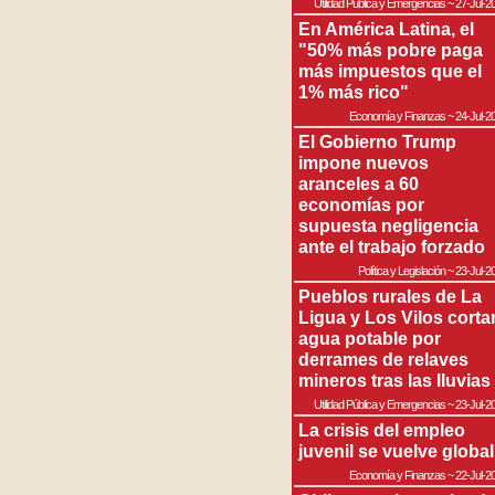
Utilidad Pública y Emergencias
~
27-Jul-2
En América Latina, el
"50% más pobre paga
más impuestos que el
1% más rico"
Economía y Finanzas
~
24-Jul-2
El Gobierno Trump
impone nuevos
aranceles a 60
economías por
supuesta negligencia
ante el trabajo forzado
Política y Legislación
~
23-Jul-2
Pueblos rurales de La
Ligua y Los Vilos corta
agua potable por
derrames de relaves
mineros tras las lluvias
Utilidad Pública y Emergencias
~
23-Jul-2
La crisis del empleo
juvenil se vuelve global
Economía y Finanzas
~
22-Jul-2