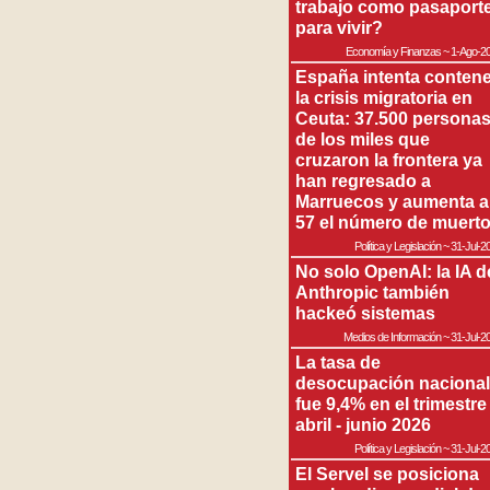
trabajo como pasaport
para vivir?
Economía y Finanzas
~
1-Ago-2
España intenta contene
la crisis migratoria en
Ceuta: 37.500 persona
de los miles que
cruzaron la frontera ya
han regresado a
Marruecos y aumenta a
57 el número de muert
Política y Legislación
~
31-Jul-2
No solo OpenAI: la IA d
Anthropic también
hackeó sistemas
Medios de Información
~
31-Jul-2
La tasa de
desocupación nacional
fue 9,4% en el trimestre
abril - junio 2026
Política y Legislación
~
31-Jul-2
El Servel se posiciona