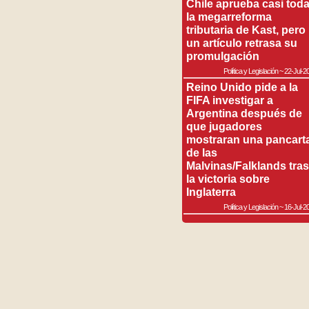
Chile aprueba casi tod
la megarreforma
tributaria de Kast, pero
un artículo retrasa su
promulgación
Política y Legislación
~
22-Jul-2
Reino Unido pide a la
FIFA investigar a
Argentina después de
que jugadores
mostraran una pancart
de las
Malvinas/Falklands tras
la victoria sobre
Inglaterra
Política y Legislación
~
16-Jul-2