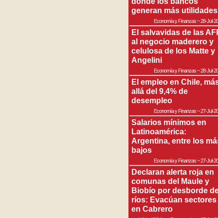
donde los bancos
generan más utilidades
Economía y Finanzas
~
28-Jul-2
El salvavidas de las AF
al negocio maderero y
celulosa de los Matte y
Angelini
Economía y Finanzas
~
28-Jul-2
El empleo en Chile, má
allá del 9,4% de
desempleo
Economía y Finanzas
~
27-Jul-2
Salarios mínimos en
Latinoamérica:
Argentina, entre los má
bajos
Economía y Finanzas
~
27-Jul-2
Declaran alerta roja en
comunas del Maule y
Biobío por desborde d
ríos: Evacúan sectores
en Cabrero