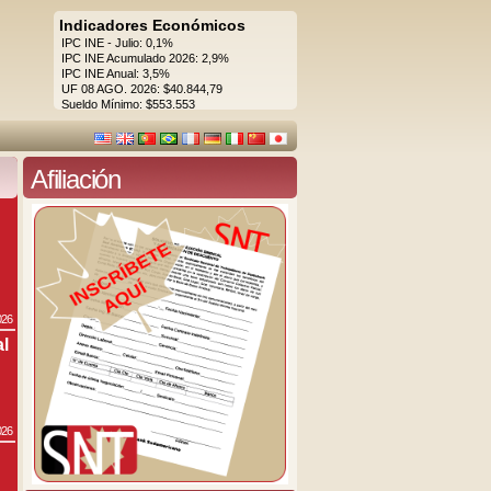
Indicadores Económicos
IPC INE - Julio: 0,1%
IPC INE Acumulado 2026: 2,9%
IPC INE Anual: 3,5%
UF 08 AGO. 2026: $40.844,79
Sueldo Mínimo: $553.553
Afiliación
026
al
026