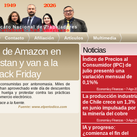
Contacto
Afiliación
Artículos
Multimedia
s de Amazon en
Noticias
Índice de Precios al
stan y van a la
Consumidor (IPC) de
julio presentó una
lack Friday
variación mensual de
0,1%%
s consumistas por antonomasia. Miles de
 han aprovechado este día de descuentos
Economía y Finanzas
~
7-Ago-2
huelga y protestar contra las prácticas
La producción industri
omercio electrónico.
de Chile crece un 1,3%
ace a la fuente.
Fuente: www.elperiodico.com
en junio impulsada por
la minería del cobre
Economía y Finanzas
~
3-Ago-2
IA y progreso:
¿comienza el fin del