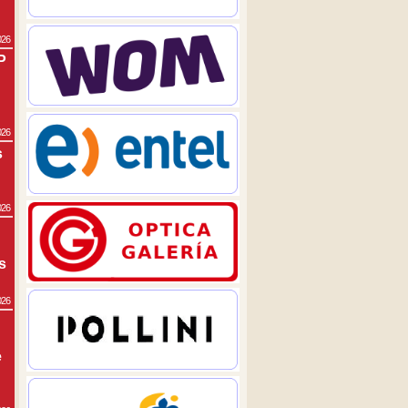
026
P
026
s
026
s
026
e