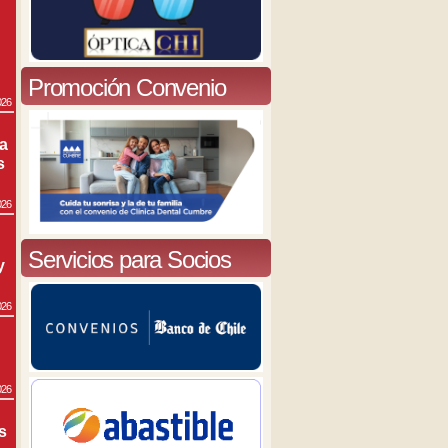
Promoción Convenio
026
ra
s
026
Servicios para Socios
y
026
026
s