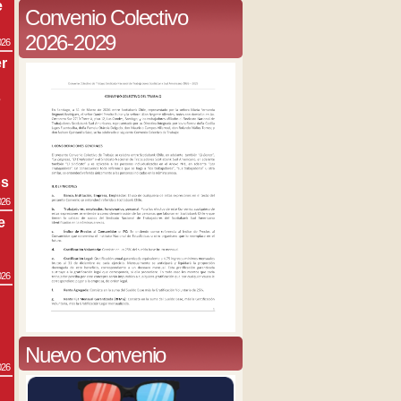
e
Convenio Colectivo
2026-2029
026
r
s
os
026
e
026
Nuevo Convenio
026