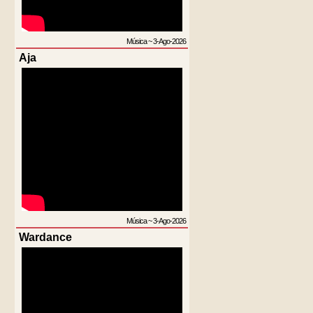
Música
~
3-Ago-2026
Aja
Música
~
3-Ago-2026
Wardance