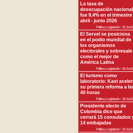
La tasa de
desocupación nacional
fue 9,4% en el trimestre
abril - junio 2026
Política y Legislación
~
31-Jul-2
El Servel se posiciona
en el podio mundial de
los organismos
electorales y sobresale
como el mejor de
América Latina
Política y Legislación
~
30-Jul-2
El turismo como
laboratorio: Kast acele
su primera reforma a la
40 horas
Política y Legislación
~
29-Jul-2
Presidente electo de
Colombia dice que
cerrará 15 consulados 
14 embajadas
Política y Legislación
~
29-Jul-2