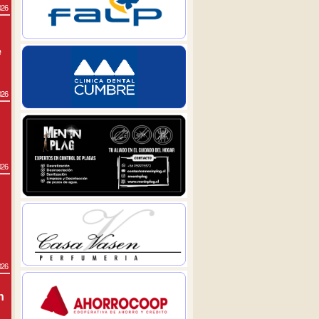
026
e
026
026
026
n