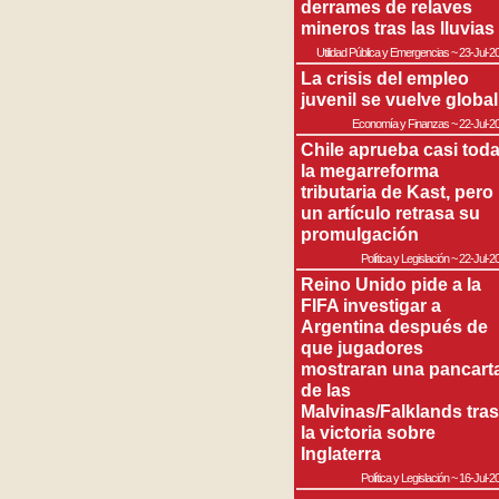
derrames de relaves
mineros tras las lluvias
Utilidad Pública y Emergencias
~
23-Jul-2
La crisis del empleo
juvenil se vuelve global
Economía y Finanzas
~
22-Jul-2
Chile aprueba casi tod
la megarreforma
tributaria de Kast, pero
un artículo retrasa su
promulgación
Política y Legislación
~
22-Jul-2
Reino Unido pide a la
FIFA investigar a
Argentina después de
que jugadores
mostraran una pancart
de las
Malvinas/Falklands tras
la victoria sobre
Inglaterra
Política y Legislación
~
16-Jul-2