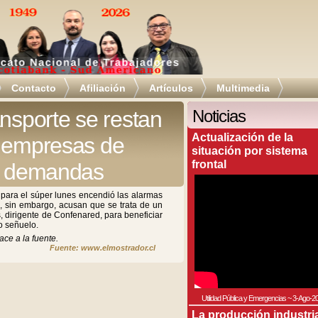
Contacto
Afiliación
Artículos
Multimedia
ansporte se restan
Noticias
Actualización de la
a empresas de
situación por sistema
frontal
us demandas
 para el súper lunes encendió las alarmas
s, sin embargo, acusan que se trata de un
 dirigente de Confenared, para beneficiar
 señuelo.
ace a la fuente.
Fuente: www.elmostrador.cl
Utilidad Pública y Emergencias
~
3-Ago-2
La producción industri