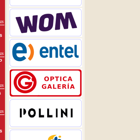
026
s
026
P
026
s
026
s