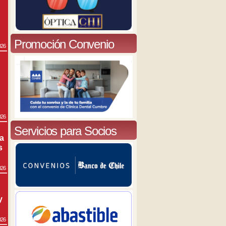
Promoción Convenio
026
026
Servicios para Socios
ra
s
026
y
026