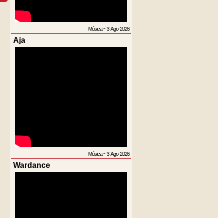
Música
~
3-Ago-2026
Aja
Música
~
3-Ago-2026
Wardance