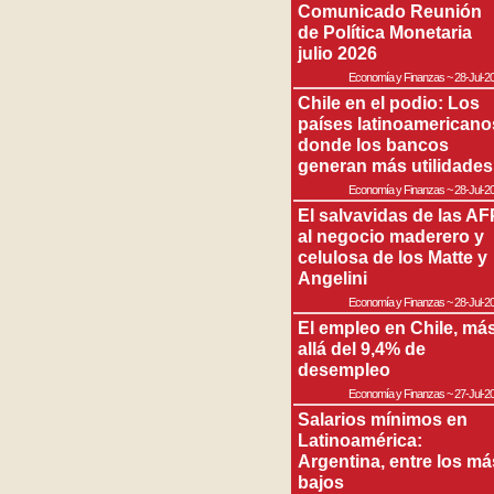
Comunicado Reunión
de Política Monetaria
julio 2026
Economía y Finanzas
~
28-Jul-2
Chile en el podio: Los
países latinoamericano
donde los bancos
generan más utilidades
Economía y Finanzas
~
28-Jul-2
El salvavidas de las AF
al negocio maderero y
celulosa de los Matte y
Angelini
Economía y Finanzas
~
28-Jul-2
El empleo en Chile, má
allá del 9,4% de
desempleo
Economía y Finanzas
~
27-Jul-2
Salarios mínimos en
Latinoamérica:
Argentina, entre los má
bajos