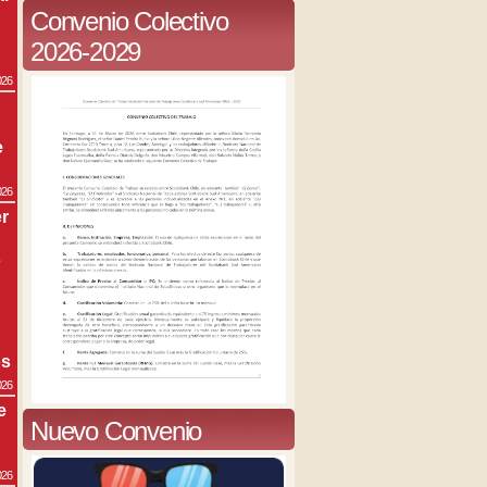
Convenio Colectivo
2026-2029
026
e
026
r
s
os
026
e
Nuevo Convenio
026