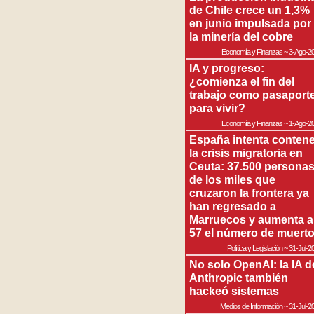
de Chile crece un 1,3%
en junio impulsada por
la minería del cobre
Economía y Finanzas
~
3-Ago-2
IA y progreso:
¿comienza el fin del
trabajo como pasaport
para vivir?
Economía y Finanzas
~
1-Ago-2
España intenta contene
la crisis migratoria en
Ceuta: 37.500 persona
de los miles que
cruzaron la frontera ya
han regresado a
Marruecos y aumenta a
57 el número de muert
Política y Legislación
~
31-Jul-2
No solo OpenAI: la IA d
Anthropic también
hackeó sistemas
Medios de Información
~
31-Jul-2