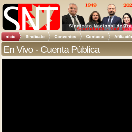
Inicio
Sindicato
Convenios
Contacto
Afiliació
En Vivo - Cuenta Pública