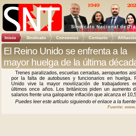
Inicio
Sindicato
Convenios
Contacto
Afiliació
El Reino Unido se enfrenta a la
mayor huelga de la última décad
Trenes paralizados, escuelas cerradas, aeropuertos ai
por la falta de autobuses y funcionarios en huelga. 
Unido vive la mayor movilización de trabajadores e
últimos once años. Los británicos piden un aumento d
salarios frente una galopante inflación que alcanza el 10,
Puedes leer este artículo siguiendo el enlace a la fuente
Fuente: www.r