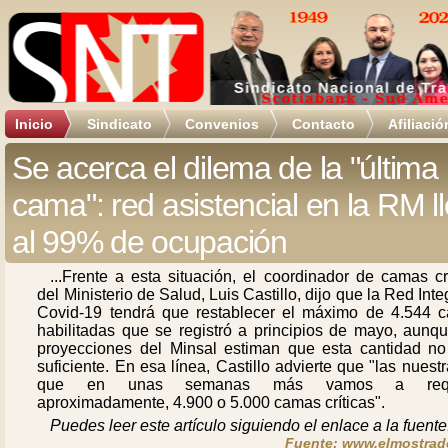
Inicio
Sindicato
Convenios
Contacto
Afiliació
Se acerca el dilema de la "última
cama": red asistencial en la RM l
al 99% de ocupación
...Frente a esta situación, el coordinador de camas cr
del Ministerio de Salud, Luis Castillo, dijo que la Red Int
Covid-19 tendrá que restablecer el máximo de 4.544 
habilitadas que se registró a principios de mayo, aunqu
proyecciones del Minsal estiman que esta cantidad no
suficiente. En esa línea, Castillo advierte que "las nuest
que en unas semanas más vamos a reque
aproximadamente, 4.900 o 5.000 camas críticas".
Puedes leer este artículo siguiendo el enlace a la fuente
Fuente: www.elmostrado