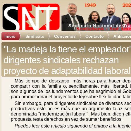
Inicio
Sindicato
Convenios
Contacto
Afiliació
"La madeja la tiene el empleador"
dirigentes sindicales rechazan
proyecto de adaptabilidad laboral
Más tiempo de descanso, más horas para hacer depo
compartir con la familia o, sencillamente, más libertad.
son algunos de los fundamentos que ha esgrimido el Gob
para promocionar el proyecto de ley sobre flexibilidad labo
Sin embargo, para dirigentes sindicales de diversos se
productivos esto no es más que un argumento falaz sob
denominada "modernización laboral". Más bien, dicen ell
propuesta resta derechos en vez de sumar beneficios.
Puedes leer este artículo siguiendo el enlace a la fuente