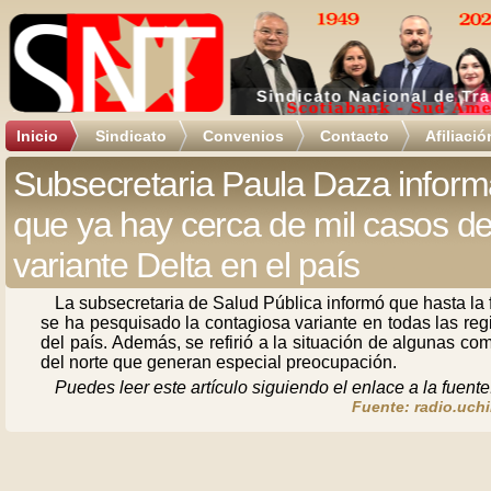
Inicio
Sindicato
Convenios
Contacto
Afiliació
Subsecretaria Paula Daza infor
que ya hay cerca de mil casos d
variante Delta en el país
La subsecretaria de Salud Pública informó que hasta la
se ha pesquisado la contagiosa variante en todas las re
del país. Además, se refirió a la situación de algunas c
del norte que generan especial preocupación.
Puedes leer este artículo siguiendo el enlace a la fuente
Fuente: radio.uchi