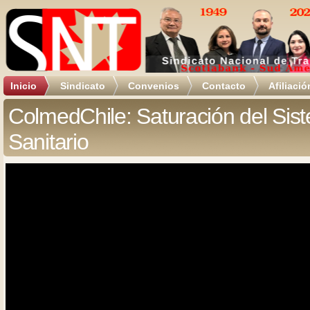
Inicio
Sindicato
Convenios
Contacto
Afiliació
ColmedChile: Saturación del Sis
Sanitario