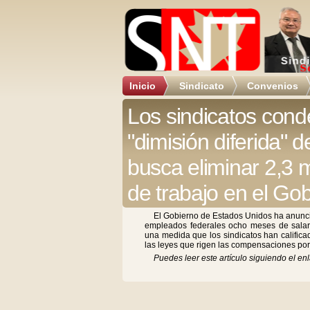
Inicio
Sindicato
Convenios
Los sindicatos cond
"dimisión diferida" 
busca eliminar 2,3 
de trabajo en el Gob
El Gobierno de Estados Unidos ha anunci
empleados federales ocho meses de salari
una medida que los sindicatos han calific
las leyes que rigen las compensaciones por
Puedes leer este artículo siguiendo el enl