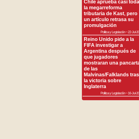
Chile aprueba casi tod
la megarreforma
tributaria de Kast, pero
un artículo retrasa su
promulgación
Política y Legislación
~
22-Jul-2
Reino Unido pide a la
FIFA investigar a
Argentina después de
que jugadores
mostraran una pancart
de las
Malvinas/Falklands tras
la victoria sobre
Inglaterra
Política y Legislación
~
16-Jul-2