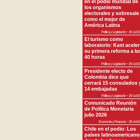
en el podio mundial de
los organismos
electorales y sobresale
como el mejor de
América Latina
Política y Legislación
~
30-Jul-2
El turismo como
laboratorio: Kast acele
su primera reforma a la
40 horas
Política y Legislación
~
29-Jul-2
Presidente electo de
Colombia dice que
cerrará 15 consulados 
14 embajadas
Política y Legislación
~
29-Jul-2
Comunicado Reunión
de Política Monetaria
julio 2026
Economía y Finanzas
~
28-Jul-2
Chile en el podio: Los
países latinoamericano