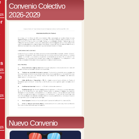
e
Convenio Colectivo
2026-2029
026
r
s
os
026
e
026
Nuevo Convenio
026