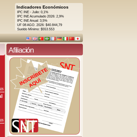
Indicadores Económicos
IPC INE - Julio: 0,1%
IPC INE Acumulado 2026: 2,9%
IPC INE Anual: 3,5%
UF 08 AGO. 2026: $40.844,79
Sueldo Mínimo: $553.553
Afiliación
026
al
026