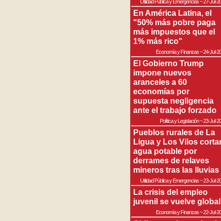
Utilidad Pública y Emergencias
~
27-Jul-2
En América Latina, el
"50% más pobre paga
más impuestos que el
1% más rico"
Economía y Finanzas
~
24-Jul-2
El Gobierno Trump
impone nuevos
aranceles a 60
economías por
supuesta negligencia
ante el trabajo forzado
Política y Legislación
~
23-Jul-2
Pueblos rurales de La
Ligua y Los Vilos corta
agua potable por
derrames de relaves
mineros tras las lluvias
Utilidad Pública y Emergencias
~
23-Jul-2
La crisis del empleo
juvenil se vuelve global
Economía y Finanzas
~
22-Jul-2