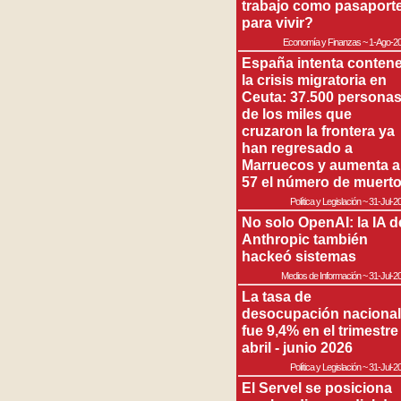
trabajo como pasaport
para vivir?
Economía y Finanzas
~
1-Ago-2
España intenta contene
la crisis migratoria en
Ceuta: 37.500 persona
de los miles que
cruzaron la frontera ya
han regresado a
Marruecos y aumenta a
57 el número de muert
Política y Legislación
~
31-Jul-2
No solo OpenAI: la IA d
Anthropic también
hackeó sistemas
Medios de Información
~
31-Jul-2
La tasa de
desocupación nacional
fue 9,4% en el trimestre
abril - junio 2026
Política y Legislación
~
31-Jul-2
El Servel se posiciona