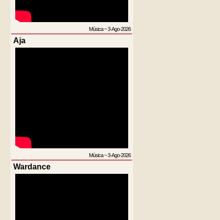
Música
~
3-Ago-2026
Aja
Música
~
3-Ago-2026
Wardance