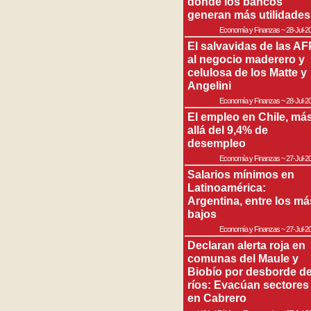
donde los bancos
generan más utilidades
Economía y Finanzas
~
28-Jul-2
El salvavidas de las AF
al negocio maderero y
celulosa de los Matte y
Angelini
Economía y Finanzas
~
28-Jul-2
El empleo en Chile, má
allá del 9,4% de
desempleo
Economía y Finanzas
~
27-Jul-2
Salarios mínimos en
Latinoamérica:
Argentina, entre los má
bajos
Economía y Finanzas
~
27-Jul-2
Declaran alerta roja en
comunas del Maule y
Biobío por desborde d
ríos: Evacúan sectores
en Cabrero