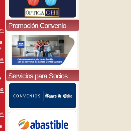
Promoción Convenio
026
ra
s
026
Servicios para Socios
y
026
026
s