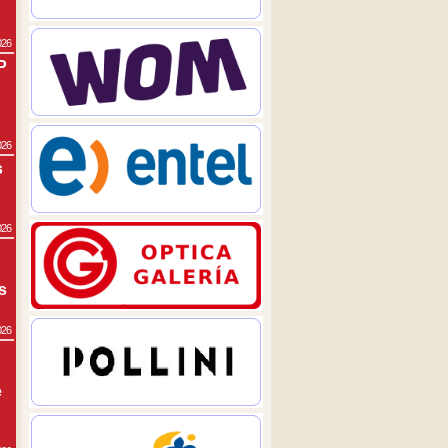
026
P
026
s
026
s
026
e