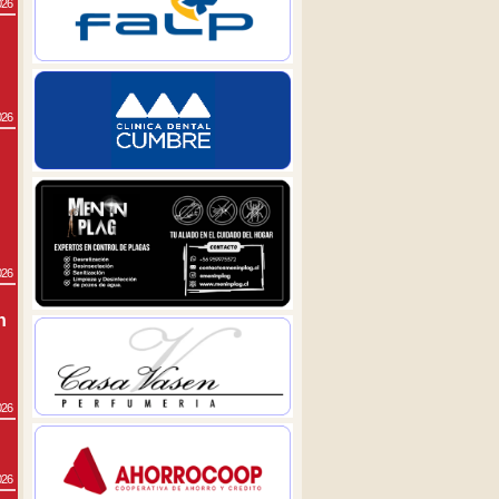
026
026
026
n
026
026