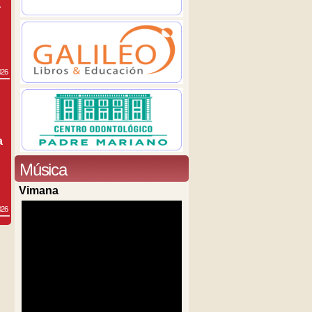
a
026
a
Música
Vimana
026