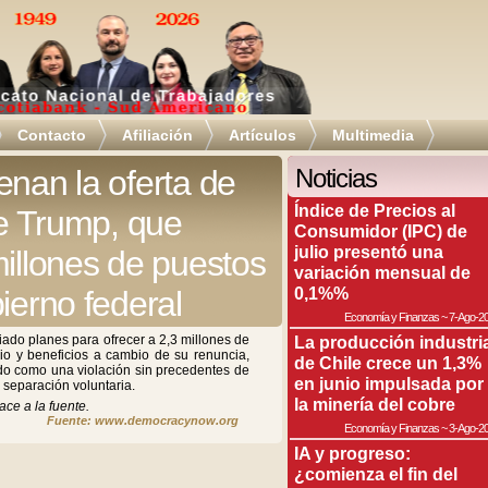
Contacto
Afiliación
Artículos
Multimedia
enan la oferta de
Noticias
Índice de Precios al
de Trump, que
Consumidor (IPC) de
julio presentó una
millones de puestos
variación mensual de
0,1%%
ierno federal
Economía y Finanzas
~
7-Ago-2
ado planes para ofrecer a 2,3 millones de
La producción industri
o y beneficios a cambio de su renuncia,
de Chile crece un 1,3%
ado como una violación sin precedentes de
en junio impulsada por
 separación voluntaria.
la minería del cobre
ace a la fuente.
Fuente: www.democracynow.org
Economía y Finanzas
~
3-Ago-2
IA y progreso:
¿comienza el fin del