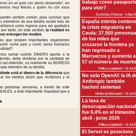
trabajo como pasaport
irnos en un país con pleno desarrollo", en
para vivir?
eremos muy felices y quien no con esos
Economía y Finanzas
~
1-Ago-2
estro sentido común, para concluir que
España intenta contene
os miembros de una familia recibe más de
n dólares) como ingreso para ser gastados
la crisis migratoria en
por tanto, en este sentido,
la realidad es
Ceuta: 37.500 persona
 nos entregan los medios
.
de los miles que
ones que poseen importantes organismos
cruzaron la frontera ya
ituación como país y como seres humanos
ealidad?.
han regresado a
emos sumar cuánto DINERO aporta a la
Marruecos y aumenta a
btenido, debe dividirse por la cantidad de
57 el número de muert
tado así obtenido, es realmente su INGRESO
ada miembro de su familia.
Política y Legislación
~
31-Jul-2
dónde está el dinero de la diferencia
que
No solo OpenAI: la IA d
que los medios dicen que recibimos y el
Anthropic también
hackeó sistemas
as próximas semanas, a través de este
ALES, a ésta importante inquietud que a
Medios de Información
~
31-Jul-2
La tasa de
nk
desocupación nacional
fue 9,4% en el trimestre
abril - junio 2026
Política y Legislación
~
31-Jul-2
El Servel se posiciona