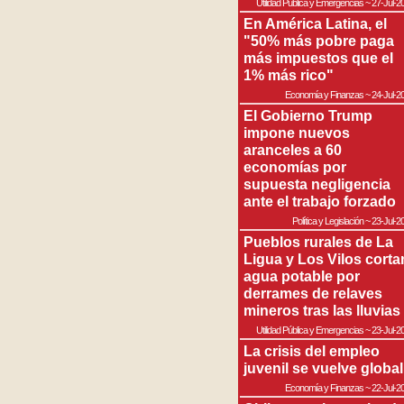
Utilidad Pública y Emergencias
~
27-Jul-2
En América Latina, el
"50% más pobre paga
más impuestos que el
1% más rico"
Economía y Finanzas
~
24-Jul-2
El Gobierno Trump
impone nuevos
aranceles a 60
economías por
supuesta negligencia
ante el trabajo forzado
Política y Legislación
~
23-Jul-2
Pueblos rurales de La
Ligua y Los Vilos corta
agua potable por
derrames de relaves
mineros tras las lluvias
Utilidad Pública y Emergencias
~
23-Jul-2
La crisis del empleo
juvenil se vuelve global
Economía y Finanzas
~
22-Jul-2