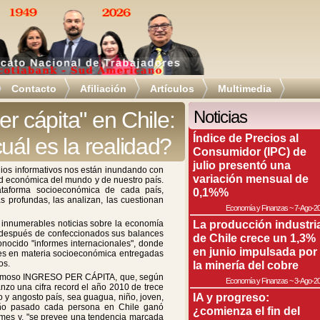
Contacto
Afiliación
Artículos
Multimedia
per cápita" en Chile:
Noticias
Índice de Precios al
uál es la realidad?
Consumidor (IPC) de
julio presentó una
dios informativos nos están inundando con
variación mensual de
dad económica del mundo y de nuestro país.
taforma socioeconómica de cada país,
0,1%%
 profundas, las analizan, las cuestionan
Economía y Finanzas
~
7-Ago-2
La producción industri
innumerables noticias sobre la economía
, después de confeccionados sus balances
de Chile crece un 1,3%
nocido "informes internacionales", donde
en junio impulsada por
es en materia socioeconómica entregadas
os.
la minería del cobre
l famoso INGRESO PER CÁPITA, que, según
Economía y Finanzas
~
3-Ago-2
anzo una cifra record el año 2010 de trece
IA y progreso:
o y angosto país, sea guagua, niño, joven,
 año pasado cada persona en Chile ganó
¿comienza el fin del
 mes y, "se prevee una tendencia marcada