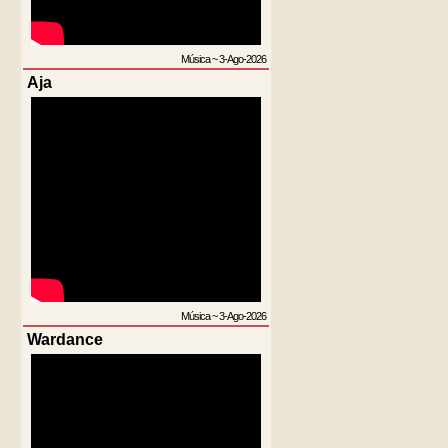
Música
~
3-Ago-2026
Aja
Música
~
3-Ago-2026
Wardance