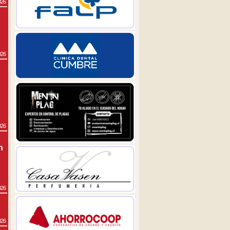
026
026
026
n
026
026