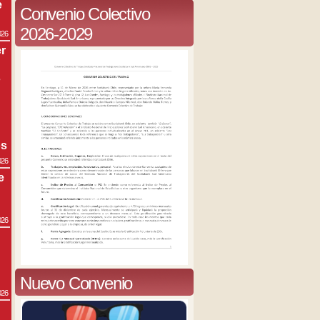
e
Convenio Colectivo
2026-2029
026
r
s
os
026
e
026
Nuevo Convenio
026