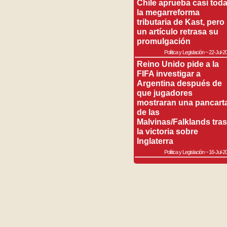
Chile aprueba casi tod
la megarreforma
tributaria de Kast, pero
un artículo retrasa su
promulgación
Política y Legislación
~
22-Jul-2
Reino Unido pide a la
FIFA investigar a
Argentina después de
que jugadores
mostraran una pancart
de las
Malvinas/Falklands tras
la victoria sobre
Inglaterra
Política y Legislación
~
16-Jul-2