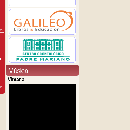
a
026
a
Música
Vimana
026