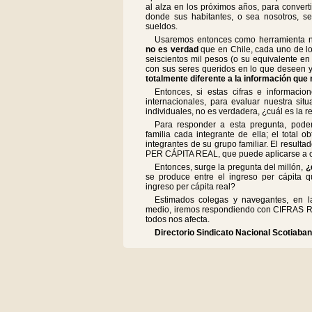
al alza en los próximos años, para convert
donde sus habitantes, o sea nosotros, s
sueldos.
Usaremos entonces como herramienta nu
no es verdad
que en Chile, cada uno de l
seiscientos mil pesos (o su equivalente e
con sus seres queridos en lo que deseen y 
totalmente diferente a la información que
Entonces, si estas cifras e informaci
internacionales, para evaluar nuestra s
individuales, no es verdadera, ¿cuál es la r
Para responder a esta pregunta, pod
familia cada integrante de ella; el total o
integrantes de su grupo familiar. El resul
PER CÁPITA REAL, que puede aplicarse a c
Entonces, surge la pregunta del millón,
¿
se produce entre el ingreso per cápita 
ingreso per cápita real?
Estimados colegas y navegantes, en l
medio, iremos respondiendo con CIFRAS RE
todos nos afecta.
Directorio Sindicato Nacional Scotiaba