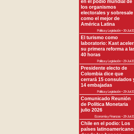
en el podio mundial de
los organismos
electorales y sobresale
como el mejor de
América Latina
Política y Legislación
~
30-Jul-2
El turismo como
laboratorio: Kast acele
su primera reforma a la
40 horas
Política y Legislación
~
29-Jul-2
Presidente electo de
Colombia dice que
cerrará 15 consulados 
14 embajadas
Política y Legislación
~
29-Jul-2
Comunicado Reunión
de Política Monetaria
julio 2026
Economía y Finanzas
~
28-Jul-2
Chile en el podio: Los
países latinoamericano