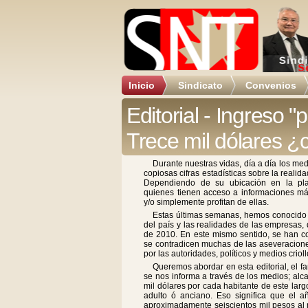
Inicio
Sindicato
Convenios
Editorial - Ingreso "
Trece mil dólares ¿c
Durante nuestras vidas, día a día los me
copiosas cifras estadísticas sobre la reali
Dependiendo de su ubicación en la pla
quienes tienen acceso a informaciones más
y/o simplemente profitan de ellas.
Estas últimas semanas, hemos conocido 
del país y las realidades de las empresas
de 2010. En este mismo sentido, se han co
se contradicen muchas de las aseveracion
por las autoridades, políticos y medios crioll
Queremos abordar en esta editorial, e
se nos informa a través de los medios; alc
mil dólares por cada habitante de este larg
adulto ó anciano. Eso significa que el
aproximadamente seiscientos mil pesos al