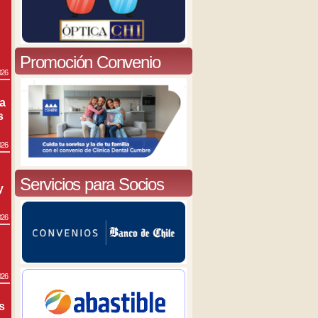
Promoción Convenio
026
ra
s
026
Servicios para Socios
y
026
026
s