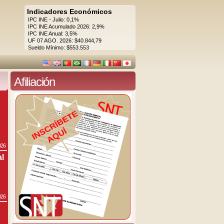
Indicadores Económicos
IPC INE - Julio: 0,1%
IPC INE Acumulado 2026: 2,9%
IPC INE Anual: 3,5%
UF 07 AGO. 2026: $40.844,79
Sueldo Mínimo: $553.553
Afiliación
026
al
026