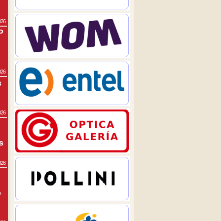
026
P
026
s
026
s
026
e