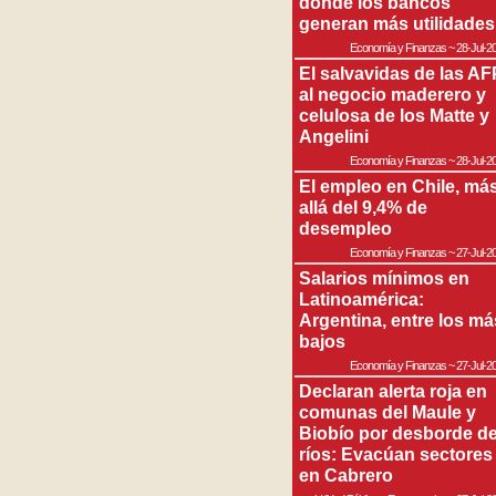
donde los bancos
generan más utilidades
Economía y Finanzas
~
28-Jul-2
El salvavidas de las AF
al negocio maderero y
celulosa de los Matte y
Angelini
Economía y Finanzas
~
28-Jul-2
El empleo en Chile, má
allá del 9,4% de
desempleo
Economía y Finanzas
~
27-Jul-2
Salarios mínimos en
Latinoamérica:
Argentina, entre los má
bajos
Economía y Finanzas
~
27-Jul-2
Declaran alerta roja en
comunas del Maule y
Biobío por desborde d
ríos: Evacúan sectores
en Cabrero