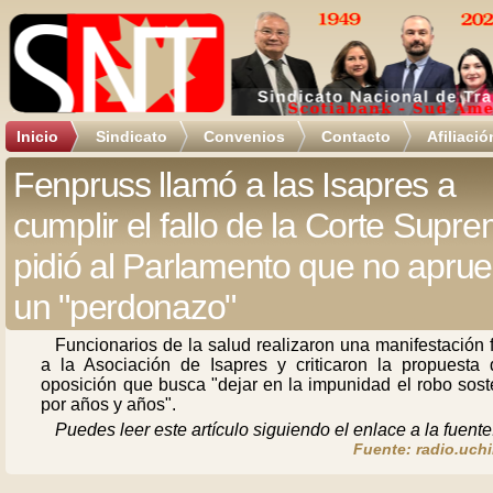
Inicio
Sindicato
Convenios
Contacto
Afiliació
Fenpruss llamó a las Isapres a
cumplir el fallo de la Corte Supr
pidió al Parlamento que no apru
un "perdonazo"
Funcionarios de la salud realizaron una manifestación 
a la Asociación de Isapres y criticaron la propuesta 
oposición que busca "dejar en la impunidad el robo sost
por años y años".
Puedes leer este artículo siguiendo el enlace a la fuente
Fuente: radio.uchi