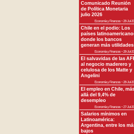
Comunicado Reunión
de Política Monetaria
julio 2026
Economía y Finanzas
~
28-Jul-2
Chile en el podio: Los
países latinoamericano
donde los bancos
generan más utilidades
Economía y Finanzas
~
28-Jul-2
El salvavidas de las AF
al negocio maderero y
celulosa de los Matte y
Angelini
Economía y Finanzas
~
28-Jul-2
El empleo en Chile, má
allá del 9,4% de
desempleo
Economía y Finanzas
~
27-Jul-2
Salarios mínimos en
Latinoamérica:
Argentina, entre los má
bajos