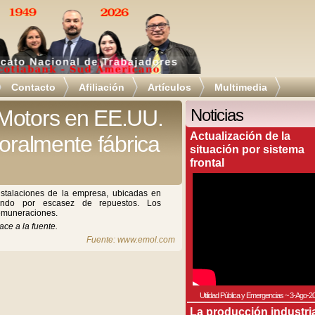
Contacto
Afiliación
Artículos
Multimedia
Motors en EE.UU.
Noticias
Actualización de la
poralmente fábrica
situación por sistema
frontal
nstalaciones de la empresa, ubicadas en
ando por escasez de repuestos. Los
remuneraciones.
ace a la fuente.
Fuente: www.emol.com
Utilidad Pública y Emergencias
~
3-Ago-2
La producción industri