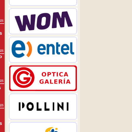
026
s
026
P
026
s
026
s