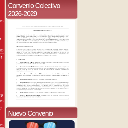
Convenio Colectivo
2026-2029
026
e
026
r
s
os
026
e
Nuevo Convenio
026