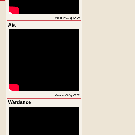
Música
~
3-Ago-2026
Aja
Música
~
3-Ago-2026
Wardance