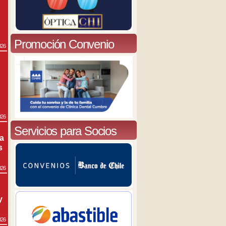
Promoción Convenio
026
026
Servicios para Socios
ra
s
026
y
026