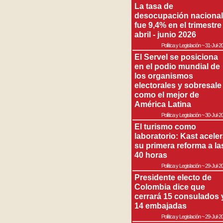
La tasa de
desocupación nacional
fue 9,4% en el trimestre
abril - junio 2026
Política y Legislación
~
31-Jul-2
El Servel se posiciona
en el podio mundial de
los organismos
electorales y sobresale
como el mejor de
América Latina
Política y Legislación
~
30-Jul-2
El turismo como
laboratorio: Kast acele
su primera reforma a la
40 horas
Política y Legislación
~
29-Jul-2
Presidente electo de
Colombia dice que
cerrará 15 consulados 
14 embajadas
Política y Legislación
~
29-Jul-2