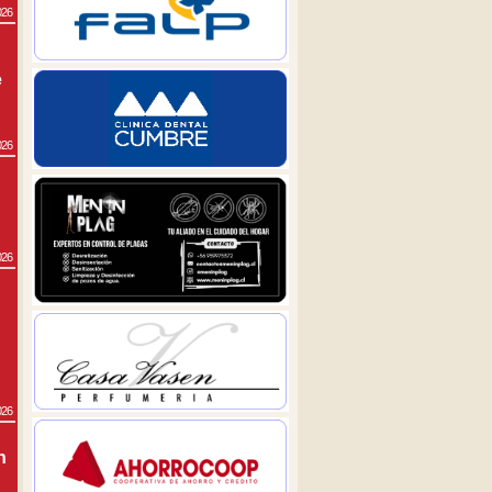
026
e
026
026
026
n