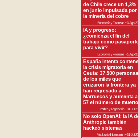
de Chile crece un 1,3%
en junio impulsada por
la minería del cobre
Economía y Finanzas
~
3-Ago-2
IA y progreso:
¿comienza el fin del
trabajo como pasaport
para vivir?
Economía y Finanzas
~
1-Ago-2
España intenta contene
la crisis migratoria en
Ceuta: 37.500 persona
de los miles que
cruzaron la frontera ya
han regresado a
Marruecos y aumenta a
57 el número de muert
Política y Legislación
~
31-Jul-2
No solo OpenAI: la IA d
Anthropic también
hackeó sistemas
Medios de Información
~
31-Jul-2