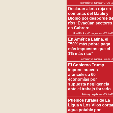
Economía y Finanzas
~
27-Jul-2
Declaran alerta roja en
comunas del Maule y
Biobío por desborde d
ríos: Evacúan sectores
en Cabrero
Utilidad Pública y Emergencias
~
27-Jul-2
En América Latina, el
"50% más pobre paga
más impuestos que el
1% más rico"
Economía y Finanzas
~
24-Jul-2
El Gobierno Trump
impone nuevos
aranceles a 60
economías por
supuesta negligencia
ante el trabajo forzado
Política y Legislación
~
23-Jul-2
Pueblos rurales de La
Ligua y Los Vilos corta
agua potable por