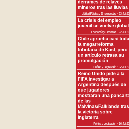
derrames de relaves
mineros tras las lluvias
Utilidad Pública y Emergencias
~
23-Jul-2
La crisis del empleo
juvenil se vuelve global
Economía y Finanzas
~
22-Jul-2
Chile aprueba casi tod
la megarreforma
tributaria de Kast, pero
un artículo retrasa su
promulgación
Política y Legislación
~
22-Jul-2
Reino Unido pide a la
FIFA investigar a
Argentina después de
que jugadores
mostraran una pancart
de las
Malvinas/Falklands tras
la victoria sobre
Inglaterra
Política y Legislación
~
16-Jul-2