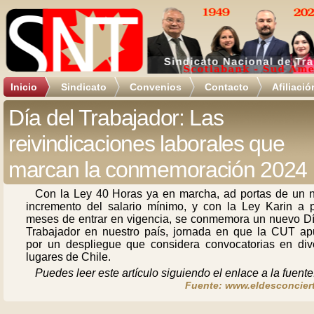
Inicio
Sindicato
Convenios
Contacto
Afiliació
Día del Trabajador: Las
reivindicaciones laborales que
marcan la conmemoración 2024
Con la Ley 40 Horas ya en marcha, ad portas de un 
incremento del salario mínimo, y con la Ley Karin a 
meses de entrar en vigencia, se conmemora un nuevo Dí
Trabajador en nuestro país, jornada en que la CUT ap
por un despliegue que considera convocatorias en div
lugares de Chile.
Puedes leer este artículo siguiendo el enlace a la fuente
Fuente: www.eldesconciert