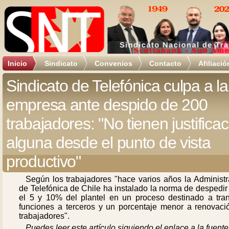
Inicio
Sindicato
Convenios
Contacto
Afiliació
Sindicato de Telefónica culpa a la
empresa ante despido de 200
trabajadores: "No tienen justifica
alguna desde el punto de vista
productivo"
Según los trabajadores "hace varios años la Administr
de Telefónica de Chile ha instalado la norma de despedir
el 5 y 10% del plantel en un proceso destinado a trans
funciones a terceros y un porcentaje menor a renovaci
trabajadores".
Puedes leer este artículo siguiendo el enlace a la fuente