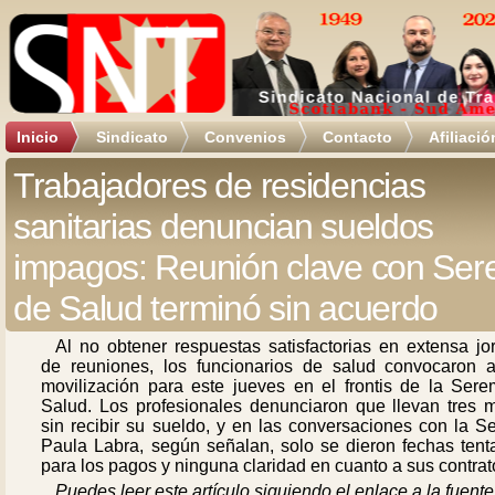
Inicio
Sindicato
Convenios
Contacto
Afiliació
Trabajadores de residencias
sanitarias denuncian sueldos
impagos: Reunión clave con Ser
de Salud terminó sin acuerdo
Al no obtener respuestas satisfactorias en extensa jo
de reuniones, los funcionarios de salud convocaron 
movilización para este jueves en el frontis de la Sere
Salud. Los profesionales denunciaron que llevan tres 
sin recibir su sueldo, y en las conversaciones con la S
Paula Labra, según señalan, solo se dieron fechas tenta
para los pagos y ninguna claridad en cuanto a sus contrat
Puedes leer este artículo siguiendo el enlace a la fuente