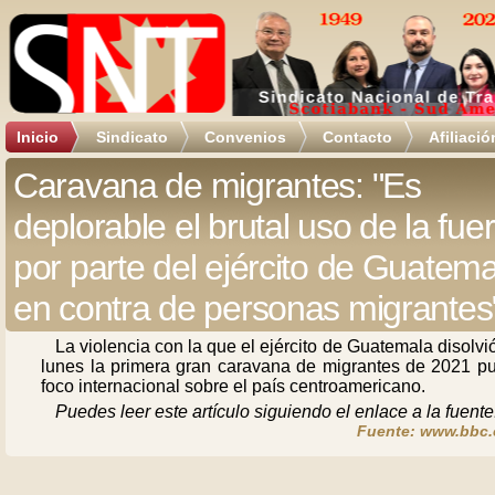
Inicio
Sindicato
Convenios
Contacto
Afiliació
Caravana de migrantes: "Es
deplorable el brutal uso de la fue
por parte del ejército de Guatema
en contra de personas migrantes
La violencia con la que el ejército de Guatemala disolvi
lunes la primera gran caravana de migrantes de 2021 pu
foco internacional sobre el país centroamericano.
Puedes leer este artículo siguiendo el enlace a la fuente
Fuente: www.bbc