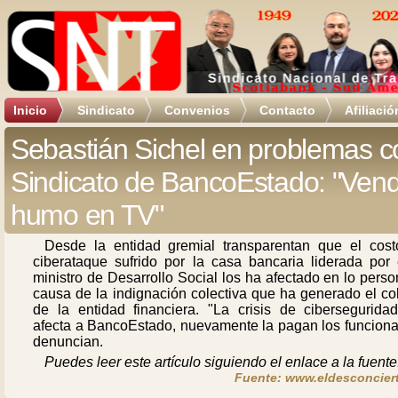
Inicio
Sindicato
Convenios
Contacto
Afiliació
Sebastián Sichel en problemas c
Sindicato de BancoEstado: "Ven
humo en TV"
Desde la entidad gremial transparentan que el cost
ciberataque sufrido por la casa bancaria liderada por 
ministro de Desarrollo Social los ha afectado en lo perso
causa de la indignación colectiva que ha generado el co
de la entidad financiera. "La crisis de cibersegurida
afecta a BancoEstado, nuevamente la pagan los funcionar
denuncian.
Puedes leer este artículo siguiendo el enlace a la fuente
Fuente: www.eldesconciert