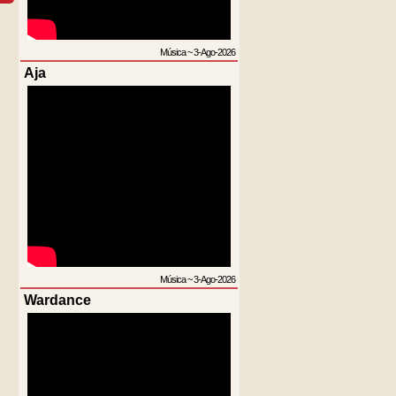
Música
~
3-Ago-2026
Aja
Música
~
3-Ago-2026
Wardance