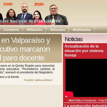
Contacto
Afiliación
Artículos
Multimedia
 en Valparaíso y
Noticias
Actualización de la
jecutivo marcaron
situación por sistema
frontal
l paro docente
charon en la Quinta Región para reprochar
ria educativa. "Prometieron cambiar el
o", aseveró el presidente del Magisterio.
ace a la fuente.
Fuente: radio.uchile.cl
Utilidad Pública y Emergencias
~
3-Ago-2
La producción industri