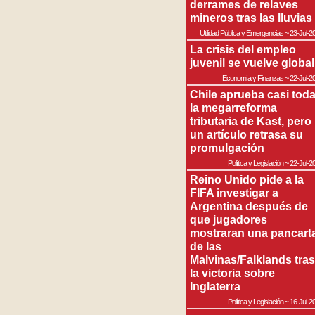
derrames de relaves
mineros tras las lluvias
Utilidad Pública y Emergencias
~
23-Jul-2
La crisis del empleo
juvenil se vuelve global
Economía y Finanzas
~
22-Jul-2
Chile aprueba casi tod
la megarreforma
tributaria de Kast, pero
un artículo retrasa su
promulgación
Política y Legislación
~
22-Jul-2
Reino Unido pide a la
FIFA investigar a
Argentina después de
que jugadores
mostraran una pancart
de las
Malvinas/Falklands tras
la victoria sobre
Inglaterra
Política y Legislación
~
16-Jul-2