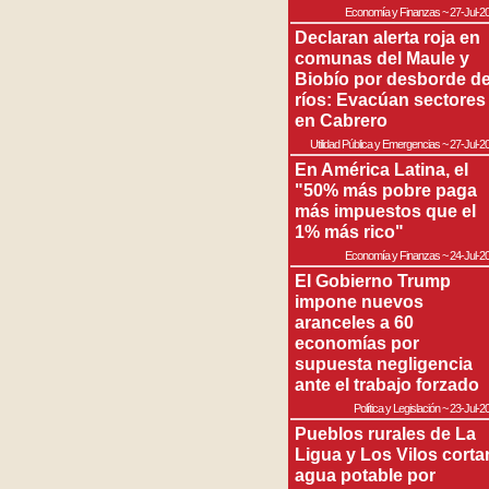
Economía y Finanzas
~
27-Jul-2
Declaran alerta roja en
comunas del Maule y
Biobío por desborde d
ríos: Evacúan sectores
en Cabrero
Utilidad Pública y Emergencias
~
27-Jul-2
En América Latina, el
"50% más pobre paga
más impuestos que el
1% más rico"
Economía y Finanzas
~
24-Jul-2
El Gobierno Trump
impone nuevos
aranceles a 60
economías por
supuesta negligencia
ante el trabajo forzado
Política y Legislación
~
23-Jul-2
Pueblos rurales de La
Ligua y Los Vilos corta
agua potable por