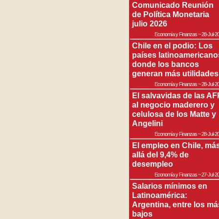
Comunicado Reunión
de Política Monetaria
julio 2026
Economía y Finanzas
~
28-Jul-2
Chile en el podio: Los
países latinoamericano
donde los bancos
generan más utilidades
Economía y Finanzas
~
28-Jul-2
El salvavidas de las AF
al negocio maderero y
celulosa de los Matte y
Angelini
Economía y Finanzas
~
28-Jul-2
El empleo en Chile, má
allá del 9,4% de
desempleo
Economía y Finanzas
~
27-Jul-2
Salarios mínimos en
Latinoamérica:
Argentina, entre los má
bajos