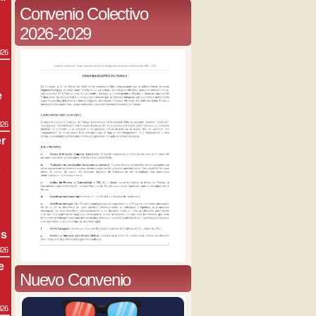
Convenio Colectivo
2026-2029
026
e
026
r
s
os
026
e
Nuevo Convenio
026