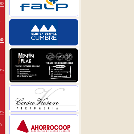
026
e
026
026
026
n