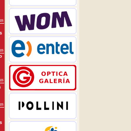
026
s
026
P
026
s
026
s