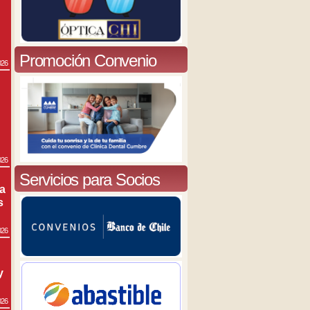
Promoción Convenio
026
026
Servicios para Socios
ra
s
026
y
026