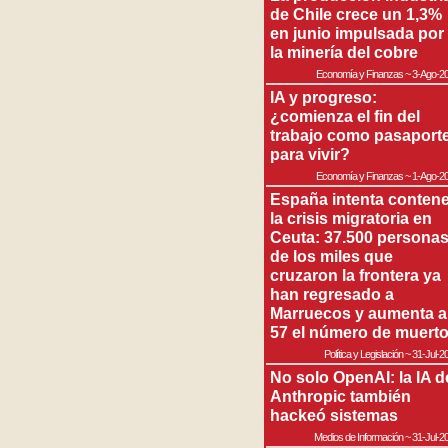
de Chile crece un 1,3%
en junio impulsada por
la minería del cobre
Economía y Finanzas
~
3-Ago-2
IA y progreso:
¿comienza el fin del
trabajo como pasaport
para vivir?
Economía y Finanzas
~
1-Ago-2
España intenta contene
la crisis migratoria en
Ceuta: 37.500 persona
de los miles que
cruzaron la frontera ya
han regresado a
Marruecos y aumenta a
57 el número de muert
Política y Legislación
~
31-Jul-2
No solo OpenAI: la IA d
Anthropic también
hackeó sistemas
Medios de Información
~
31-Jul-2