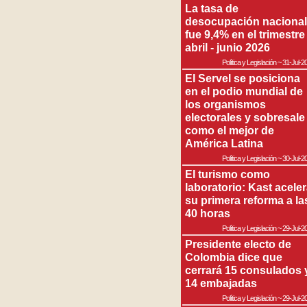
La tasa de
desocupación nacional
fue 9,4% en el trimestre
abril - junio 2026
Política y Legislación
~
31-Jul-2
El Servel se posiciona
en el podio mundial de
los organismos
electorales y sobresale
como el mejor de
América Latina
Política y Legislación
~
30-Jul-2
El turismo como
laboratorio: Kast acele
su primera reforma a la
40 horas
Política y Legislación
~
29-Jul-2
Presidente electo de
Colombia dice que
cerrará 15 consulados 
14 embajadas
Política y Legislación
~
29-Jul-2