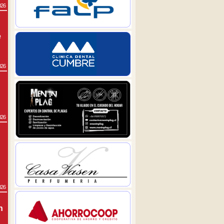
026
e
026
026
026
n