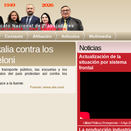
Contacto
Afiliación
Artículos
Multimedia
alia contra los
Noticias
Actualización de la
loni
situación por sistema
frontal
 transporte público, las escuelas y los
tos del país protestan así contra los
ace a la fuente.
Fuente: www.dw.com
Utilidad Pública y Emergencias
~
3-Ago-2
La producción industri