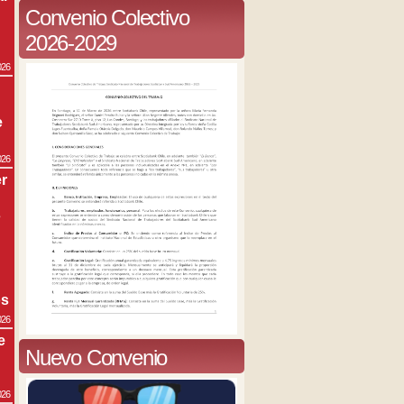
Convenio Colectivo
2026-2029
026
e
026
r
s
os
026
e
Nuevo Convenio
026