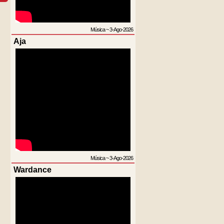
Música
~
3-Ago-2026
Aja
Música
~
3-Ago-2026
Wardance