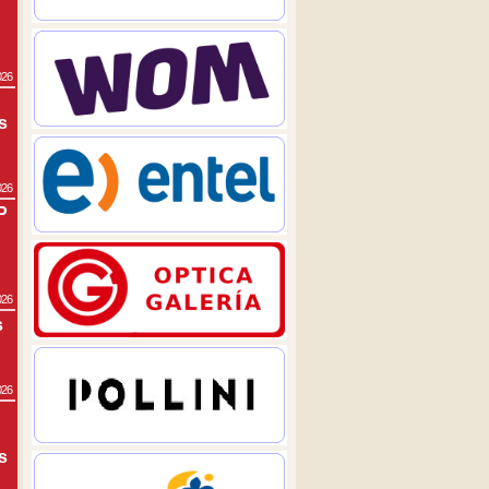
026
s
026
P
026
s
026
s