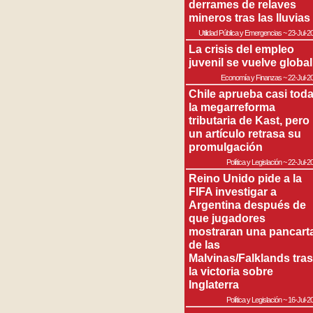
derrames de relaves
mineros tras las lluvias
Utilidad Pública y Emergencias
~
23-Jul-2
La crisis del empleo
juvenil se vuelve global
Economía y Finanzas
~
22-Jul-2
Chile aprueba casi tod
la megarreforma
tributaria de Kast, pero
un artículo retrasa su
promulgación
Política y Legislación
~
22-Jul-2
Reino Unido pide a la
FIFA investigar a
Argentina después de
que jugadores
mostraran una pancart
de las
Malvinas/Falklands tras
la victoria sobre
Inglaterra
Política y Legislación
~
16-Jul-2