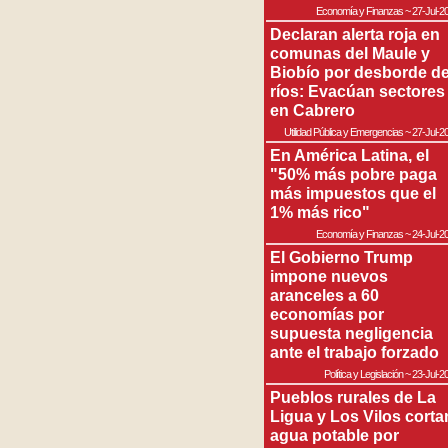
Economía y Finanzas
~
27-Jul-2
Declaran alerta roja en
comunas del Maule y
Biobío por desborde d
ríos: Evacúan sectores
en Cabrero
Utilidad Pública y Emergencias
~
27-Jul-2
En América Latina, el
"50% más pobre paga
más impuestos que el
1% más rico"
Economía y Finanzas
~
24-Jul-2
El Gobierno Trump
impone nuevos
aranceles a 60
economías por
supuesta negligencia
ante el trabajo forzado
Política y Legislación
~
23-Jul-2
Pueblos rurales de La
Ligua y Los Vilos corta
agua potable por