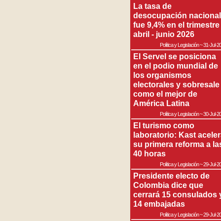
La tasa de
desocupación nacional
fue 9,4% en el trimestre
abril - junio 2026
Política y Legislación
~
31-Jul-2
El Servel se posiciona
en el podio mundial de
los organismos
electorales y sobresale
como el mejor de
América Latina
Política y Legislación
~
30-Jul-2
El turismo como
laboratorio: Kast acele
su primera reforma a la
40 horas
Política y Legislación
~
29-Jul-2
Presidente electo de
Colombia dice que
cerrará 15 consulados 
14 embajadas
Política y Legislación
~
29-Jul-2