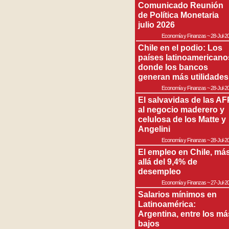
Comunicado Reunión
de Política Monetaria
julio 2026
Economía y Finanzas
~
28-Jul-2
Chile en el podio: Los
países latinoamericano
donde los bancos
generan más utilidades
Economía y Finanzas
~
28-Jul-2
El salvavidas de las AF
al negocio maderero y
celulosa de los Matte y
Angelini
Economía y Finanzas
~
28-Jul-2
El empleo en Chile, má
allá del 9,4% de
desempleo
Economía y Finanzas
~
27-Jul-2
Salarios mínimos en
Latinoamérica:
Argentina, entre los má
bajos