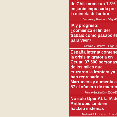
de Chile crece un 1,3%
en junio impulsada por
la minería del cobre
Economía y Finanzas
~
3-Ago-2
IA y progreso:
¿comienza el fin del
trabajo como pasaport
para vivir?
Economía y Finanzas
~
1-Ago-2
España intenta contene
la crisis migratoria en
Ceuta: 37.500 persona
de los miles que
cruzaron la frontera ya
han regresado a
Marruecos y aumenta a
57 el número de muert
Política y Legislación
~
31-Jul-2
No solo OpenAI: la IA d
Anthropic también
hackeó sistemas
Medios de Información
~
31-Jul-2