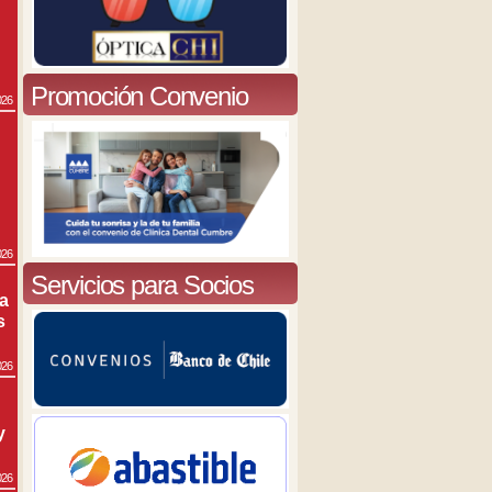
Promoción Convenio
026
026
Servicios para Socios
ra
s
026
y
026