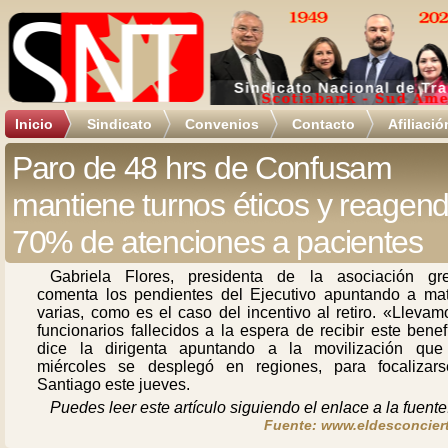
Inicio
Sindicato
Convenios
Contacto
Afiliació
Paro de 48 hrs de Confusam
mantiene turnos éticos y reagen
70% de atenciones a pacientes
Gabriela Flores, presidenta de la asociación gre
comenta los pendientes del Ejecutivo apuntando a mat
varias, como es el caso del incentivo al retiro. «Lleva
funcionarios fallecidos a la espera de recibir este benef
dice la dirigenta apuntando a la movilización que
miércoles se desplegó en regiones, para focalizar
Santiago este jueves.
Puedes leer este artículo siguiendo el enlace a la fuente
Fuente: www.eldesconciert