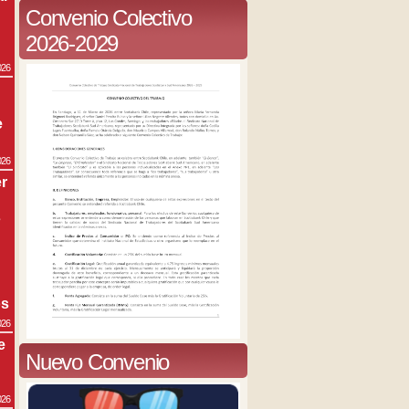
Convenio Colectivo
2026-2029
026
e
026
r
s
os
026
e
Nuevo Convenio
026