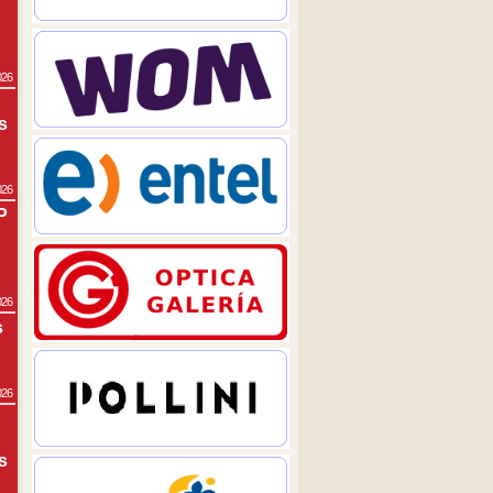
026
s
026
P
026
s
026
s