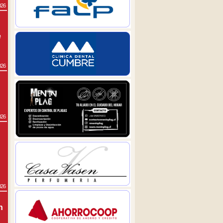
026
e
026
026
026
n