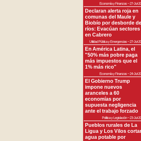
Economía y Finanzas
~
27-Jul-2
Declaran alerta roja en
comunas del Maule y
Biobío por desborde d
ríos: Evacúan sectores
en Cabrero
Utilidad Pública y Emergencias
~
27-Jul-2
En América Latina, el
"50% más pobre paga
más impuestos que el
1% más rico"
Economía y Finanzas
~
24-Jul-2
El Gobierno Trump
impone nuevos
aranceles a 60
economías por
supuesta negligencia
ante el trabajo forzado
Política y Legislación
~
23-Jul-2
Pueblos rurales de La
Ligua y Los Vilos corta
agua potable por