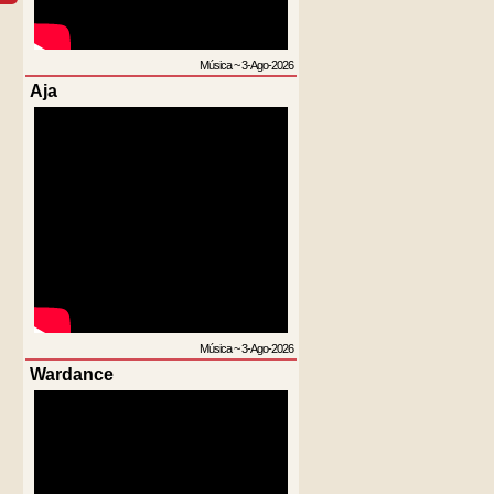
Música
~
3-Ago-2026
Aja
Música
~
3-Ago-2026
Wardance