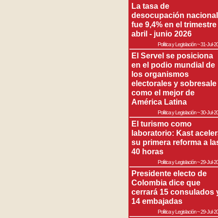
La tasa de
desocupación nacional
fue 9,4% en el trimestre
abril - junio 2026
Política y Legislación
~
31-Jul-2
El Servel se posiciona
en el podio mundial de
los organismos
electorales y sobresale
como el mejor de
América Latina
Política y Legislación
~
30-Jul-2
El turismo como
laboratorio: Kast acele
su primera reforma a la
40 horas
Política y Legislación
~
29-Jul-2
Presidente electo de
Colombia dice que
cerrará 15 consulados 
14 embajadas
Política y Legislación
~
29-Jul-2