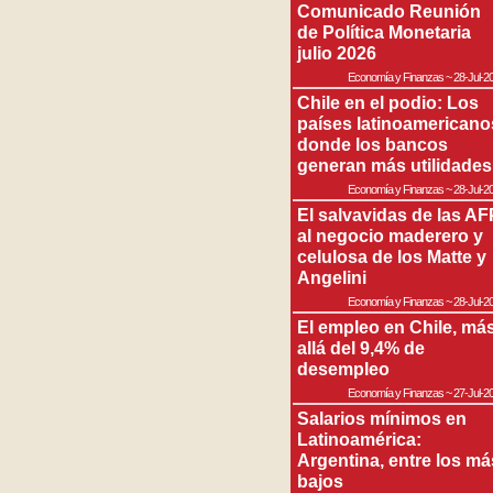
Comunicado Reunión
de Política Monetaria
julio 2026
Economía y Finanzas
~
28-Jul-2
Chile en el podio: Los
países latinoamericano
donde los bancos
generan más utilidades
Economía y Finanzas
~
28-Jul-2
El salvavidas de las AF
al negocio maderero y
celulosa de los Matte y
Angelini
Economía y Finanzas
~
28-Jul-2
El empleo en Chile, má
allá del 9,4% de
desempleo
Economía y Finanzas
~
27-Jul-2
Salarios mínimos en
Latinoamérica:
Argentina, entre los má
bajos