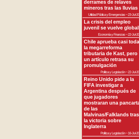
derrames de relaves
mineros tras las lluvias
Utilidad Pública y Emergencias
~
23-Jul-2
La crisis del empleo
juvenil se vuelve global
Economía y Finanzas
~
22-Jul-2
Chile aprueba casi tod
la megarreforma
tributaria de Kast, pero
un artículo retrasa su
promulgación
Política y Legislación
~
22-Jul-2
Reino Unido pide a la
FIFA investigar a
Argentina después de
que jugadores
mostraran una pancart
de las
Malvinas/Falklands tras
la victoria sobre
Inglaterra
Política y Legislación
~
16-Jul-2