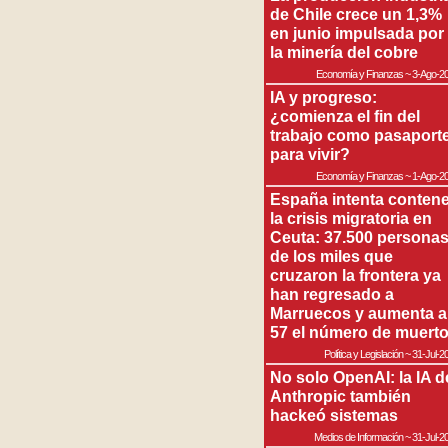
de Chile crece un 1,3%
en junio impulsada por
la minería del cobre
Economía y Finanzas
~
3-Ago-2
IA y progreso:
¿comienza el fin del
trabajo como pasaport
para vivir?
Economía y Finanzas
~
1-Ago-2
España intenta contene
la crisis migratoria en
Ceuta: 37.500 persona
de los miles que
cruzaron la frontera ya
han regresado a
Marruecos y aumenta a
57 el número de muert
Política y Legislación
~
31-Jul-2
No solo OpenAI: la IA d
Anthropic también
hackeó sistemas
Medios de Información
~
31-Jul-2