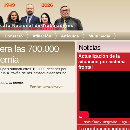
Contacto
Afiliación
Artículos
Multimedia
era las 700.000
Noticias
Actualización de la
demia
situación por sistema
frontal
l país sumara otros 100.000 decesos por
irus a través de los estadounidenses no
ace a la fuente.
Fuente: www.dw.com
Utilidad Pública y Emergencias
~
3-Ago-2
La producción industri