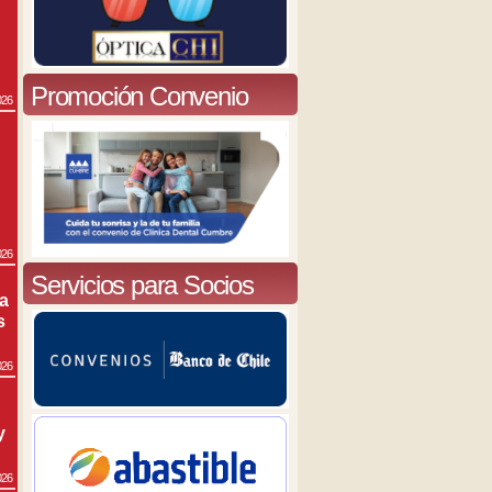
Promoción Convenio
026
026
Servicios para Socios
ra
s
026
y
026