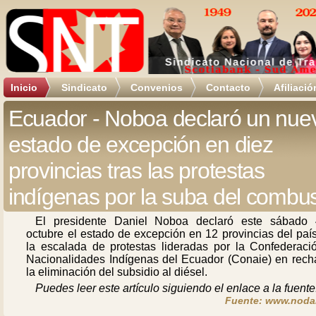
Inicio
Sindicato
Convenios
Contacto
Afiliació
Ecuador - Noboa declaró un nue
estado de excepción en diez
provincias tras las protestas
indígenas por la suba del combus
El presidente Daniel Noboa declaró este sábado
octubre el estado de excepción en 12 provincias del país
la escalada de protestas lideradas por la Confederaci
Nacionalidades Indígenas del Ecuador (Conaie) en rech
la eliminación del subsidio al diésel.
Puedes leer este artículo siguiendo el enlace a la fuente
Fuente: www.noda