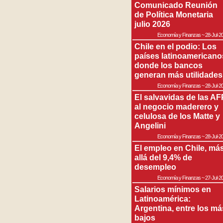
Comunicado Reunión
de Política Monetaria
julio 2026
Economía y Finanzas
~
28-Jul-2
Chile en el podio: Los
países latinoamericano
donde los bancos
generan más utilidades
Economía y Finanzas
~
28-Jul-2
El salvavidas de las AF
al negocio maderero y
celulosa de los Matte y
Angelini
Economía y Finanzas
~
28-Jul-2
El empleo en Chile, má
allá del 9,4% de
desempleo
Economía y Finanzas
~
27-Jul-2
Salarios mínimos en
Latinoamérica:
Argentina, entre los má
bajos