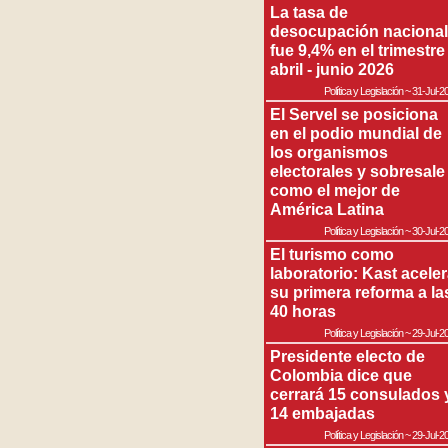
La tasa de
desocupación nacional
fue 9,4% en el trimestre
abril - junio 2026
Política y Legislación
~
31-Jul-2
El Servel se posiciona
en el podio mundial de
los organismos
electorales y sobresale
como el mejor de
América Latina
Política y Legislación
~
30-Jul-2
El turismo como
laboratorio: Kast acele
su primera reforma a la
40 horas
Política y Legislación
~
29-Jul-2
Presidente electo de
Colombia dice que
cerrará 15 consulados 
14 embajadas
Política y Legislación
~
29-Jul-2