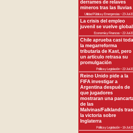
derrames de relaves
mineros tras las lluvias
Utilidad Pública y Emergencias
~
23-Jul-2
La crisis del empleo
juvenil se vuelve global
Economía y Finanzas
~
22-Jul-2
Chile aprueba casi tod
la megarreforma
tributaria de Kast, pero
un artículo retrasa su
promulgación
Política y Legislación
~
22-Jul-2
Reino Unido pide a la
FIFA investigar a
Argentina después de
que jugadores
mostraran una pancart
de las
Malvinas/Falklands tras
la victoria sobre
Inglaterra
Política y Legislación
~
16-Jul-2