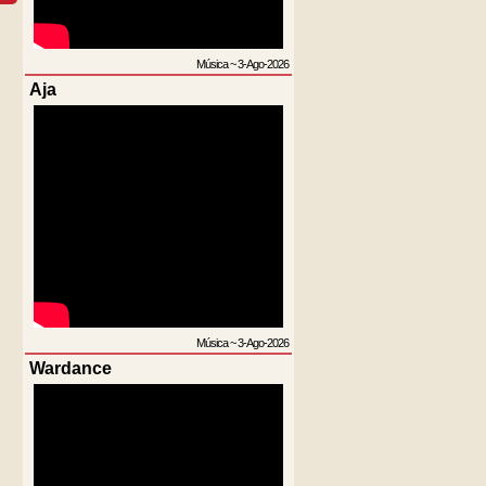
Música
~
3-Ago-2026
Aja
Música
~
3-Ago-2026
Wardance