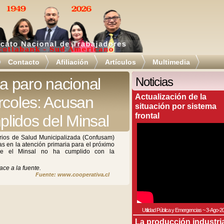
Contacto
Afiliación
Artículos
Multimedia
 paro nacional
Noticias
Actualización de la
rcoles: Acusan
situación por sistema
frontal
lidos del Minsal
rios de Salud Municipalizada (Confusam)
s en la atención primaria para el próximo
ue el Minsal no ha cumplido con la
ace a la fuente.
Fuente: www.cooperativa.cl
Utilidad Pública y Emergencias
~
3-Ago-2
La producción industri