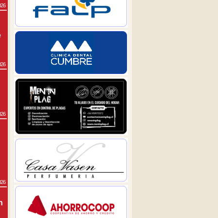
026
e
026
026
026
n