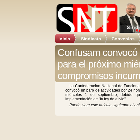
Inicio
Sindicato
Convenios
Confusam convocó a
para el próximo mié
compromisos incump
La Confederación Nacional de Funciona
convocó un paro de actividades por 24 hora
miércoles 1 de septiembre, debido q
implementación de "la ley de alivio".
Puedes leer este artículo siguiendo el enl