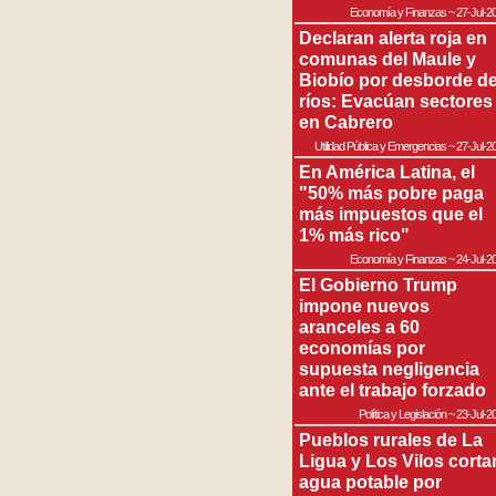
Economía y Finanzas
~
27-Jul-2
Declaran alerta roja en
comunas del Maule y
Biobío por desborde d
ríos: Evacúan sectores
en Cabrero
Utilidad Pública y Emergencias
~
27-Jul-2
En América Latina, el
"50% más pobre paga
más impuestos que el
1% más rico"
Economía y Finanzas
~
24-Jul-2
El Gobierno Trump
impone nuevos
aranceles a 60
economías por
supuesta negligencia
ante el trabajo forzado
Política y Legislación
~
23-Jul-2
Pueblos rurales de La
Ligua y Los Vilos corta
agua potable por