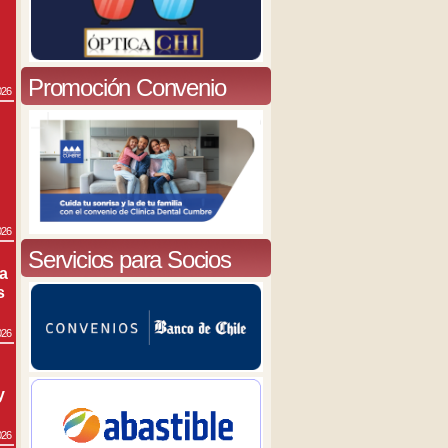
Promoción Convenio
026
026
Servicios para Socios
ra
s
026
y
026