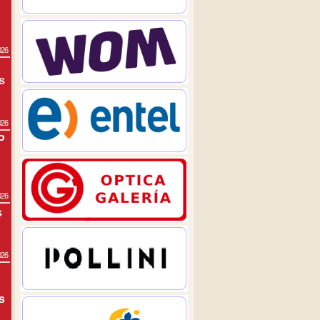
026
s
026
P
026
s
026
s