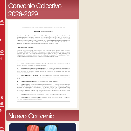
Convenio Colectivo
2026-2029
026
e
026
r
s
os
026
e
Nuevo Convenio
026