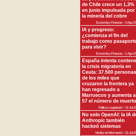
de Chile crece un 1,3%
en junio impulsada por
la minería del cobre
Economía y Finanzas
~
3-Ago-2
IA y progreso:
¿comienza el fin del
trabajo como pasaport
para vivir?
Economía y Finanzas
~
1-Ago-2
España intenta contene
la crisis migratoria en
Ceuta: 37.500 persona
de los miles que
cruzaron la frontera ya
han regresado a
Marruecos y aumenta a
57 el número de muert
Política y Legislación
~
31-Jul-2
No solo OpenAI: la IA d
Anthropic también
hackeó sistemas
Medios de Información
~
31-Jul-2