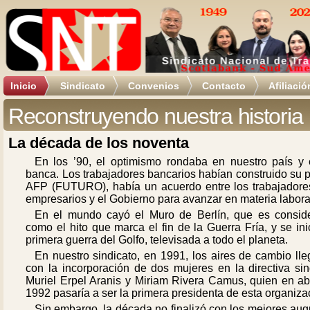
Inicio
Sindicato
Convenios
Contacto
Afiliació
Reconstruyendo nuestra historia
La década de los noventa
En los ’90, el optimismo rondaba en nuestro país y 
banca. Los trabajadores bancarios habían construido su 
AFP (FUTURO), había un acuerdo entre los trabajadores
empresarios y el Gobierno para avanzar en materia labora
En el mundo cayó el Muro de Berlín, que es consid
como el hito que marca el fin de la Guerra Fría, y se ini
primera guerra del Golfo, televisada a todo el planeta.
En nuestro sindicato, en 1991, los aires de cambio ll
con la incorporación de dos mujeres en la directiva sin
Muriel Erpel Aranis y Miriam Rivera Camus, quien en abr
1992 pasaría a ser la primera presidenta de esta organiza
Sin embargo, la década no finalizó con los mejores aug