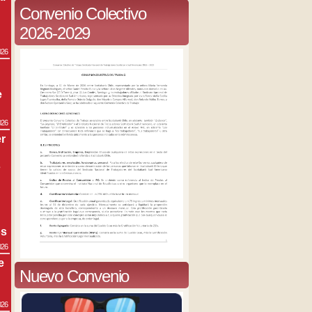
Convenio Colectivo
2026-2029
026
e
026
r
s
os
026
e
Nuevo Convenio
026