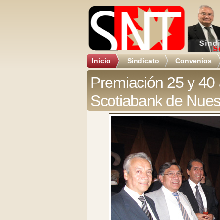
Inicio
Sindicato
Convenios
Premiación 25 y 40 
Scotiabank de Nues