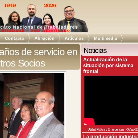
Contacto
Afiliación
Artículos
Multimedia
años de servicio en
Noticias
Actualización de la
tros Socios
situación por sistema
frontal
Utilidad Pública y Emergencias
~
3-Ago-2
La producción industri