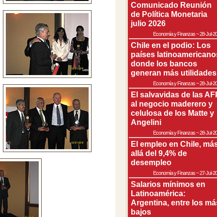
Comunicado Reunión
de Política Monetaria
julio 2026
Economía y Finanzas
~
28-Jul-2
Chile en el podio: Los
países latinoamericano
donde los bancos
generan más utilidades
Economía y Finanzas
~
28-Jul-2
El salvavidas de las AF
al negocio maderero y
celulosa de los Matte y
Angelini
Economía y Finanzas
~
28-Jul-2
El empleo en Chile, má
allá del 9,4% de
desempleo
Economía y Finanzas
~
27-Jul-2
Salarios mínimos en
Latinoamérica:
Argentina, entre los má
bajos