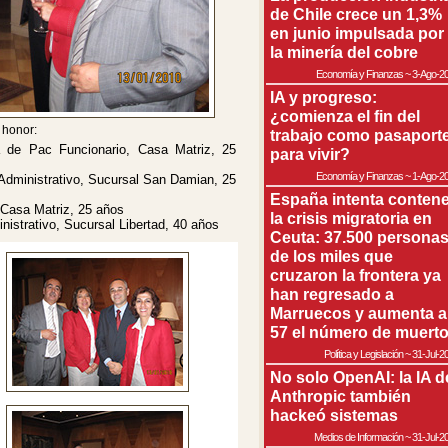
de Chile crece un 1,3%
en junio impulsada por
la minería del cobre
Economía y Finanzas
~
3-Ago-2
IA y progreso:
¿comienza el fin del
 honor:
trabajo como pasaport
a de Pac Funcionario, Casa Matriz, 25
para vivir?
Economía y Finanzas
~
1-Ago-2
dministrativo, Sucursal San Damian, 25
España intenta contene
 Casa Matriz, 25 años
la crisis migratoria en
nistrativo, Sucursal Libertad, 40 años
Ceuta: 37.500 persona
de los miles que
cruzaron la frontera ya
han regresado a
Marruecos y aumenta a
57 el número de muert
Política y Legislación
~
31-Jul-2
No solo OpenAI: la IA d
Anthropic también
hackeó sistemas
Medios de Información
~
31-Jul-2