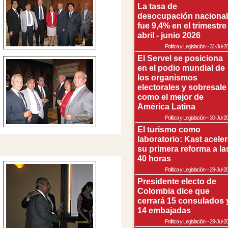
La tasa de
desocupación nacional
fue 9,4% en el trimestre
abril - junio 2026
Política y Legislación
~
31-Jul-2
El Servel se posiciona
en el podio mundial de
los organismos
electorales y sobresale
como el mejor de
América Latina
Política y Legislación
~
30-Jul-2
El turismo como
laboratorio: Kast acele
su primera reforma a la
40 horas
Política y Legislación
~
29-Jul-2
Presidente electo de
Colombia dice que
cerrará 15 consulados 
14 embajadas
Política y Legislación
~
29-Jul-2