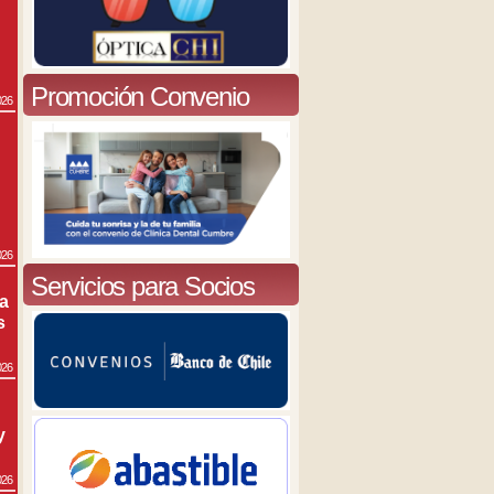
Promoción Convenio
026
026
Servicios para Socios
ra
s
026
y
026