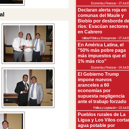
Economía y Finanzas
~
27-Jul-2
Declaran alerta roja en
al
comunas del Maule y
Biobío por desborde d
ríos: Evacúan sectores
en Cabrero
Utilidad Pública y Emergencias
~
27-Jul-2
En América Latina, el
"50% más pobre paga
más impuestos que el
1% más rico"
Economía y Finanzas
~
24-Jul-2
El Gobierno Trump
impone nuevos
aranceles a 60
economías por
supuesta negligencia
ante el trabajo forzado
Política y Legislación
~
23-Jul-2
Pueblos rurales de La
Ligua y Los Vilos corta
agua potable por