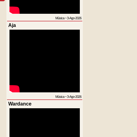
Música
~
3-Ago-2026
Aja
Música
~
3-Ago-2026
Wardance