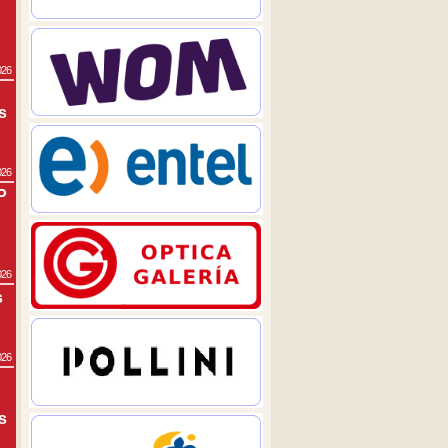
026
s
026
P
026
s
026
s