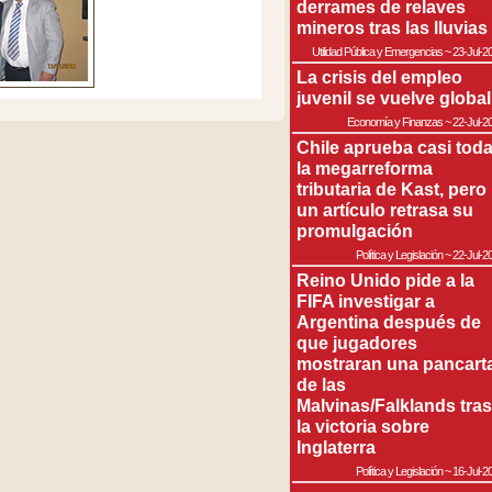
derrames de relaves
mineros tras las lluvias
Utilidad Pública y Emergencias
~
23-Jul-2
La crisis del empleo
juvenil se vuelve global
Economía y Finanzas
~
22-Jul-2
Chile aprueba casi tod
la megarreforma
tributaria de Kast, pero
un artículo retrasa su
promulgación
Política y Legislación
~
22-Jul-2
Reino Unido pide a la
FIFA investigar a
Argentina después de
que jugadores
mostraran una pancart
de las
Malvinas/Falklands tras
la victoria sobre
Inglaterra
Política y Legislación
~
16-Jul-2