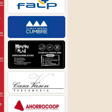
026
e
026
026
026
n